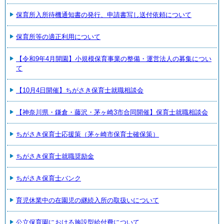
保育所入所待機通知書の発行、申請書写し送付依頼について
保育所等の適正利用について
【令和9年4月開園】小規模保育事業の整備・運営法人の募集につい
て
【10月4日開催】ちがさき保育士就職相談会
【神奈川県・鎌倉・藤沢・茅ヶ崎3市合同開催】保育士就職相談会
ちがさき保育士応援策（茅ヶ崎市保育士確保策）
ちがさき保育士就職奨励金
ちがさき保育士バンク
育児休業中の在園児の継続入所の取扱いについて
公立保育園における施設型給付費について