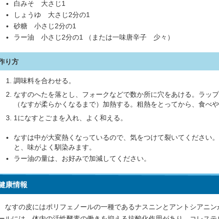
白みそ 大さじ1
しょうゆ 大さじ2分の1
砂糖 小さじ2分の1
ラー油 小さじ2分の1 （または一味唐辛子 少々）
作り方
調味料を合わせる。
なすのへたを落とし、フォークなどで数か所に穴をあける。ラップ
（なすが柔らかくなるまで）加熱する。粗熱をとってから、食べや
1になすとごまを入れ、よく和える。
なすは中が大変熱くなっているので、気をつけて裂いてください。
と、味がよく馴染みます。
ラー油の量は、お好みで加減してください。
健康情報
なすの皮にはポリフェノールの一種であるナスニンとアントシアニン
ールには、体内の活性酵素の働きを抑える抗酸化作用があり、コレステ