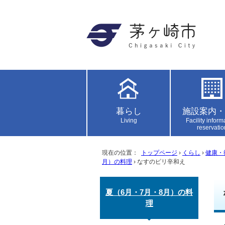
暮らし
施設案内・
Living
Facility inform
reservatio
現在の位置：
トップページ
›
くらし
›
健康・
月）の料理
› なすのピリ辛和え
夏（6月・7月・8月）の料
理