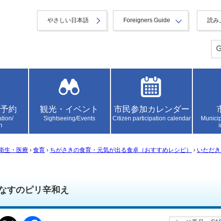
やさしい日本語
Foreigners Guide
読み
予約
観光・イベント
市民参加カレンダー
ation/
Sightseeing/Events
Citizen participation calendar
Municip
n
衛生・医療
›
食育
›
ちがさきの食育・元気が出る食卓（おすすめレシピ）
›
いただき
なすのピリ辛和え