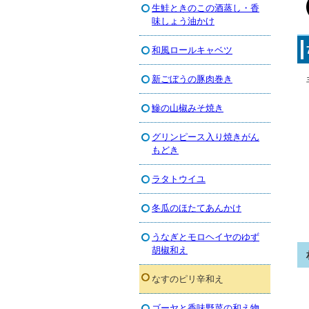
生鮭ときのこの酒蒸し・香
味しょう油かけ
和風ロールキャベツ
新ごぼうの豚肉巻き
鰺の山椒みそ焼き
グリンピース入り焼きがん
もどき
ラタトウイユ
冬瓜のほたてあんかけ
うなぎとモロヘイヤのゆず
胡椒和え
なすのピリ辛和え
ゴーヤと香味野菜の和え物