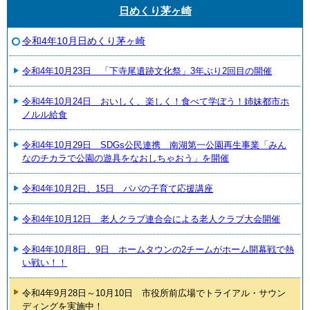
日めくり茅ヶ崎
令和4年10月日めくり茅ヶ崎
令和4年10月23日 「下寺尾遺跡文化祭」3年ぶり2回目の開催
令和4年10月24日 おいしく、楽しく！食べて学ぼう！姉妹都市ホ
ノルル給食
令和4年10月29日 SDGs公民連携 南湖第一公園再生事業「みん
なのチカラで公園の遊具をなおしちゃおう」を開催
令和4年10月2日、15日 パパの子育て応援講座
令和4年10月12日 老人クラブ連合会による老人クラブ大会開催
令和4年10月8日、9日 ホームタウンの2チームがホーム開幕戦で熱
い戦い！！
令和4年9月28日～10月10日 市役所前広場でトライアル・サウン
ディングを実施中！