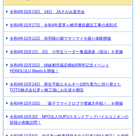
令和4年10月13日、14日 JAさがみ直売会
令和4年10月17日 令和4年度茅ヶ崎市優良建設工事の表彰式
令和4年10月11日 赤羽根の畑でサツマイモ掘り体験開催
令和4年10月1日、2日 小学生リーダー養成講座（宿泊）を実施
令和4年10月15日 姉妹都市協定締結8周年記念イベント
HONOLULU Meetsを開催！
令和4年10月14日 再生可能エネルギー100%電力に切り替えた
TOTO株式会社茅ヶ崎工場にお礼状を贈呈
令和4年10月15日 「親子でマイクロプラ撲滅大作戦！」を開催
令和4年10月3日 NPO法人SUPUスタンドアップパドルユニオンの
皆様が表敬訪問！
令和4年10月6日 全日本一輪車競技大会で日本記録を樹立した内田