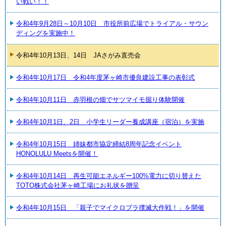
い戦い！！
令和4年9月28日～10月10日 市役所前広場でトライアル・サウン
ディングを実施中！
令和4年10月13日、14日 JAさがみ直売会
令和4年10月17日 令和4年度茅ヶ崎市優良建設工事の表彰式
令和4年10月11日 赤羽根の畑でサツマイモ掘り体験開催
令和4年10月1日、2日 小学生リーダー養成講座（宿泊）を実施
令和4年10月15日 姉妹都市協定締結8周年記念イベント
HONOLULU Meetsを開催！
令和4年10月14日 再生可能エネルギー100%電力に切り替えた
TOTO株式会社茅ヶ崎工場にお礼状を贈呈
令和4年10月15日 「親子でマイクロプラ撲滅大作戦！」を開催