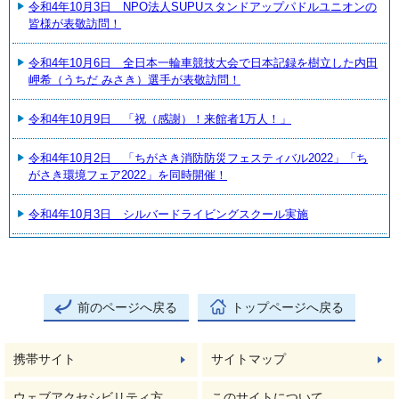
令和4年10月3日 NPO法人SUPUスタンドアップパドルユニオンの
皆様が表敬訪問！
令和4年10月6日 全日本一輪車競技大会で日本記録を樹立した内田
岬希（うちだ みさき）選手が表敬訪問！
令和4年10月9日 「祝（感謝）！来館者1万人！」
令和4年10月2日 「ちがさき消防防災フェスティバル2022」「ち
がさき環境フェア2022」を同時開催！
令和4年10月3日 シルバードライビングスクール実施
前のページへ戻る
トップページへ戻る
携帯サイト
サイトマップ
ウェブアクセシビリティ方
このサイトについて