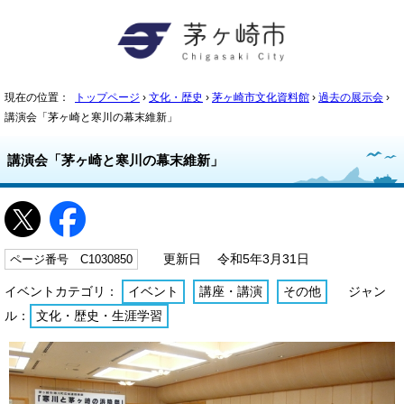
現在の位置：
トップページ
›
文化・歴史
›
茅ヶ崎市文化資料館
›
過去の展示会
›
講演会「茅ヶ崎と寒川の幕末維新」
講演会「茅ヶ崎と寒川の幕末維新」
ページ番号 C1030850
更新日 令和5年3月31日
イベントカテゴリ：
イベント
講座・講演
その他
ジャン
ル：
文化・歴史・生涯学習