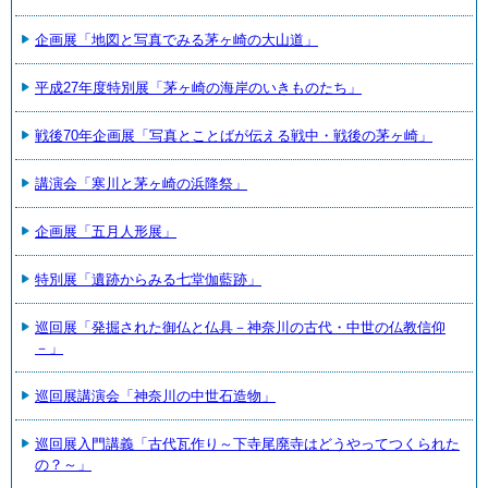
企画展「地図と写真でみる茅ヶ崎の大山道」
平成27年度特別展「茅ヶ崎の海岸のいきものたち」
戦後70年企画展「写真とことばが伝える戦中・戦後の茅ヶ崎」
講演会「寒川と茅ヶ崎の浜降祭」
企画展「五月人形展」
特別展「遺跡からみる七堂伽藍跡」
巡回展「発掘された御仏と仏具－神奈川の古代・中世の仏教信仰
－」
巡回展講演会「神奈川の中世石造物」
巡回展入門講義「古代瓦作り～下寺尾廃寺はどうやってつくられた
の？～」