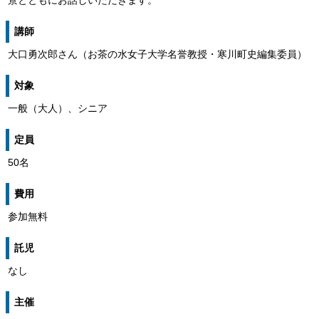
景とともにお話しいただきます。
講師
大口勇次郎さん（お茶の水女子大学名誉教授・寒川町史編集委員）
対象
一般（大人）、シニア
定員
50名
費用
参加無料
託児
なし
主催