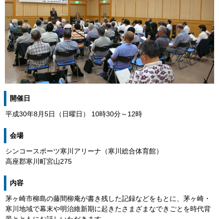
開催日
平成30年8月5日（日曜日） 10時30分～12時
会場
シンコースポーツ寒川アリーナ（寒川総合体育館）
高座郡寒川町宮山275
内容
茅ヶ崎市柳島の藤間柳庵が書き残した記録などをもとに、茅ヶ崎・
寒川地域で幕末や明治維新期に起きたさまざまなできごとを時代背