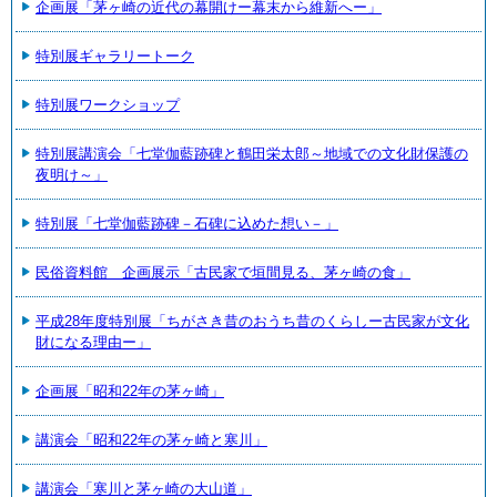
企画展「茅ヶ崎の近代の幕開けー幕末から維新へー」
特別展ギャラリートーク
特別展ワークショップ
特別展講演会「七堂伽藍跡碑と鶴田栄太郎～地域での文化財保護の
夜明け～」
特別展「七堂伽藍跡碑－石碑に込めた想い－」
民俗資料館 企画展示「古民家で垣間見る、茅ヶ崎の食」
平成28年度特別展「ちがさき昔のおうち昔のくらしー古民家が文化
財になる理由ー」
企画展「昭和22年の茅ヶ崎」
講演会「昭和22年の茅ヶ崎と寒川」
講演会「寒川と茅ヶ崎の大山道」