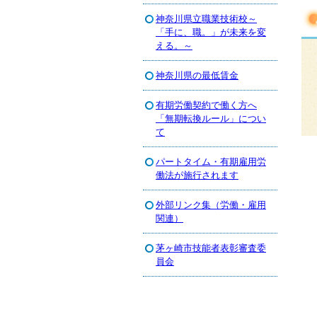
神奈川県立職業技術校～
「手に、職。」が未来を変
える。～
神奈川県の最低賃金
有期労働契約で働く方へ
「無期転換ルール」につい
て
パートタイム・有期雇用労
働法が施行されます
外部リンク集（労働・雇用
関連）
茅ヶ崎市技能者表彰審査委
員会