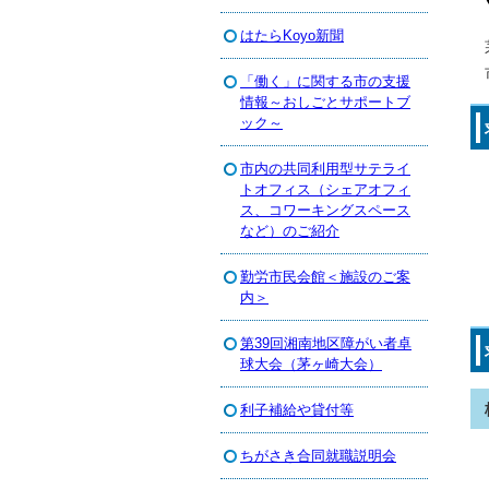
はたらKoyo新聞
「働く」に関する市の支援
情報～おしごとサポートブ
ック～
市内の共同利用型サテライ
トオフィス（シェアオフィ
ス、コワーキングスペース
など）のご紹介
勤労市民会館＜施設のご案
内＞
第39回湘南地区障がい者卓
球大会（茅ヶ崎大会）
利子補給や貸付等
ちがさき合同就職説明会