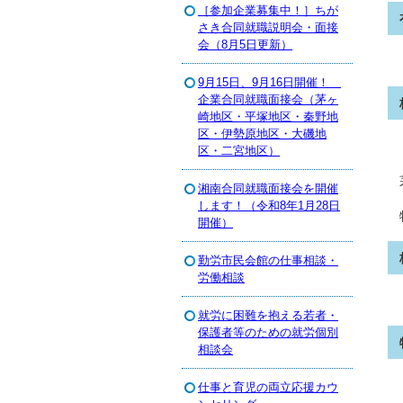
［参加企業募集中！］ちが
さき合同就職説明会・面接
会（8月5日更新）
9月15日、9月16日開催！
企業合同就職面接会（茅ヶ
崎地区・平塚地区・秦野地
区・伊勢原地区・大磯地
区・二宮地区）
湘南合同就職面接会を開催
します！（令和8年1月28日
開催）
勤労市民会館の仕事相談・
労働相談
就労に困難を抱える若者・
保護者等のための就労個別
相談会
仕事と育児の両立応援カウ