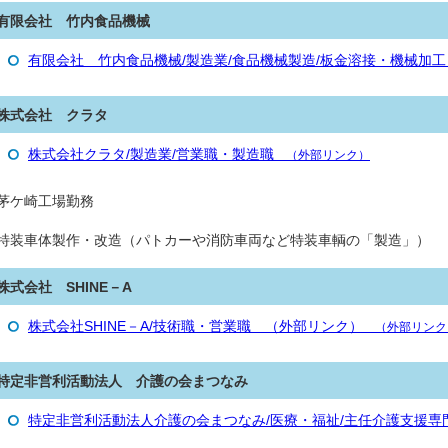
有限会社 竹内食品機械
有限会社 竹内食品機械/製造業/食品機械製造/板金溶接・機械加工
株式会社 クラタ
株式会社クラタ/製造業/営業職・製造職
（外部リンク）
茅ケ崎工場勤務
特装車体製作・改造（パトカーや消防車両など特装車輌の「製造」）
株式会社 SHINE－A
株式会社SHINE－A/技術職・営業職 （外部リンク）
（外部リンク
特定非営利活動法人 介護の会まつなみ
特定非営利活動法人介護の会まつなみ/医療・福祉/主任介護支援専