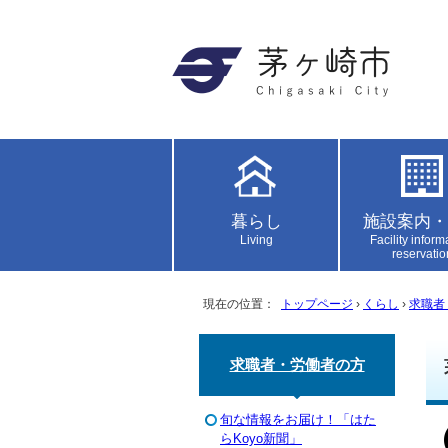
暮らし
施設案内・
Living
Facility inform
reservatio
現在の位置：
トップページ
›
くらし
›
求職者
求職者・労働者の方
旬な情報をお届け！「はた
らKoyo新聞」