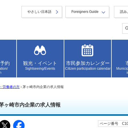
やさしい日本語
Foreigners Guide
読み
予約
観光・イベント
市民参加カレンダー
ation/
Sightseeing/Events
Citizen participation calendar
Municip
n
・労働者の方
› 茅ヶ崎市内企業の求人情報
茅ヶ崎市内企業の求人情報
ページ番号 C105