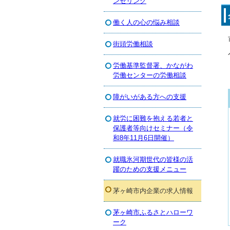
ンセリング
働く人の心の悩み相談
街頭労働相談
労働基準監督署、かながわ
労働センターの労働相談
障がいがある方への支援
就労に困難を抱える若者と
保護者等向けセミナー（令
和8年11月6日開催）
就職氷河期世代の皆様の活
躍のための支援メニュー
茅ヶ崎市内企業の求人情報
茅ヶ崎市ふるさとハローワ
ーク