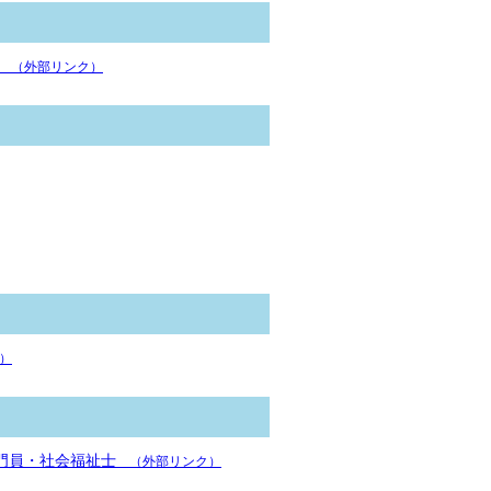
（外部リンク）
）
門員・社会福祉士
（外部リンク）