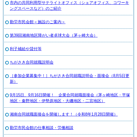
市内の共同利用型サテライトオフィス（シェアオフィス、コワーキ
ングスペースなど）のご紹介
勤労市民会館＜施設のご案内＞
第39回湘南地区障がい者卓球大会（茅ヶ崎大会）
利子補給や貸付等
ちがさき合同就職説明会
［参加企業募集中！］ちがさき合同就職説明会・面接会（8月5日更
新）
9月15日、9月16日開催！ 企業合同就職面接会（茅ヶ崎地区・平塚
地区・秦野地区・伊勢原地区・大磯地区・二宮地区）
湘南合同就職面接会を開催します！（令和8年1月28日開催）
勤労市民会館の仕事相談・労働相談