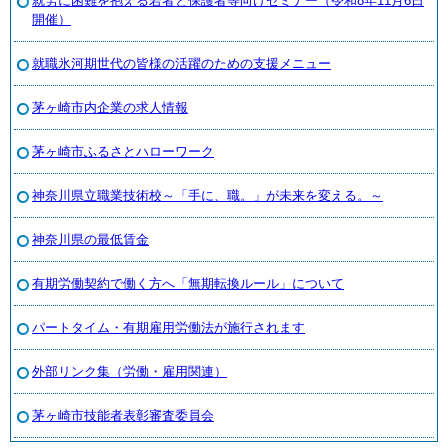
就労に困難を抱える若者と保護者等向けセミナー（令和8年11月6日
開催）
就職氷河期世代の皆様の活躍のための支援メニュー
茅ヶ崎市内企業の求人情報
茅ヶ崎市ふるさとハローワーク
神奈川県立職業技術校～「手に、職。」が未来を変える。～
神奈川県の最低賃金
有期労働契約で働く方へ「無期転換ルール」について
パートタイム・有期雇用労働法が施行されます
外部リンク集（労働・雇用関連）
茅ヶ崎市技能者表彰審査委員会