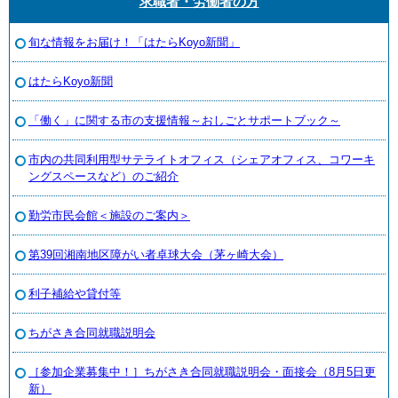
求職者・労働者の方
旬な情報をお届け！「はたらKoyo新聞」
はたらKoyo新聞
「働く」に関する市の支援情報～おしごとサポートブック～
市内の共同利用型サテライトオフィス（シェアオフィス、コワーキ
ングスペースなど）のご紹介
勤労市民会館＜施設のご案内＞
第39回湘南地区障がい者卓球大会（茅ヶ崎大会）
利子補給や貸付等
ちがさき合同就職説明会
［参加企業募集中！］ちがさき合同就職説明会・面接会（8月5日更
新）