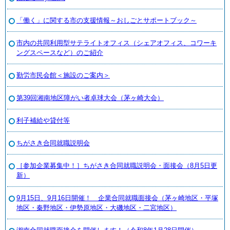
「働く」に関する市の支援情報～おしごとサポートブック～
市内の共同利用型サテライトオフィス（シェアオフィス、コワーキ
ングスペースなど）のご紹介
勤労市民会館＜施設のご案内＞
第39回湘南地区障がい者卓球大会（茅ヶ崎大会）
利子補給や貸付等
ちがさき合同就職説明会
［参加企業募集中！］ちがさき合同就職説明会・面接会（8月5日更
新）
9月15日、9月16日開催！ 企業合同就職面接会（茅ヶ崎地区・平塚
地区・秦野地区・伊勢原地区・大磯地区・二宮地区）