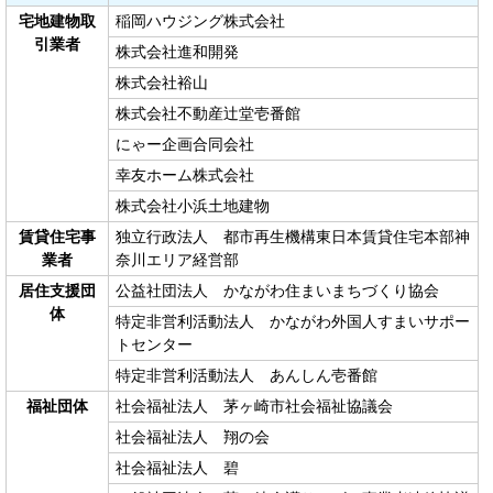
宅地建物取
稲岡ハウジング株式会社
引業者
株式会社進和開発
株式会社裕山
株式会社不動産辻堂壱番館
にゃー企画合同会社
幸友ホーム株式会社
株式会社小浜土地建物
賃貸住宅事
独立行政法人 都市再生機構東日本賃貸住宅本部神
業者
奈川エリア経営部
居住支援団
公益社団法人 かながわ住まいまちづくり協会
体
特定非営利活動法人 かながわ外国人すまいサポー
トセンター
特定非営利活動法人 あんしん壱番館
福祉団体
社会福祉法人 茅ヶ崎市社会福祉協議会
社会福祉法人 翔の会
社会福祉法人 碧