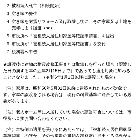
被相続人死亡（相続開始）
空き家の発生
空き家を耐震リフォーム又は取壊し後に、その家屋又は土地を
売却により譲渡（★）
市役所へ「被相続人居住用家屋等確認申請書」を提出
市役所が「被相続人居住用家屋等確認書」を交付
税務署へ申告
★譲渡後に建物の耐震改修工事または取壊しを行った場合（譲渡し
た日の属する年の翌年2月15日まで）であっても適用対象に加わる
こととなりました。（令和6年1月1日以降に譲渡した場合）
（注）家屋は、昭和56年5月31日以前に建築されたものが対象で
す。家屋の譲渡をされる場合は、現行の耐震基準に適合している必
要があります。
（注）老人ホーム等に入居していた場合の該当可否については、市
役所へ直接お問い合わせください。
（注）本特例の適用を受けるにあたっては、「被相続人居住用家屋
等確認書」のほか、その他複数の書類を税務署に提出する必要があ