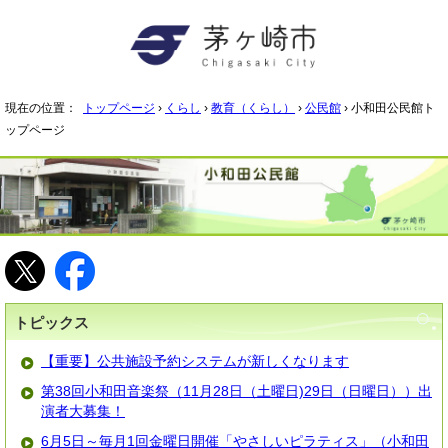
現在の位置：
トップページ
›
くらし
›
教育（くらし）
›
公民館
› 小和田公民館ト
ップページ
トピックス
【重要】公共施設予約システムが新しくなります
第38回小和田音楽祭（11月28日（土曜日)29日（日曜日））出
演者大募集！
6月5日～毎月1回金曜日開催「やさしいピラティス」（小和田