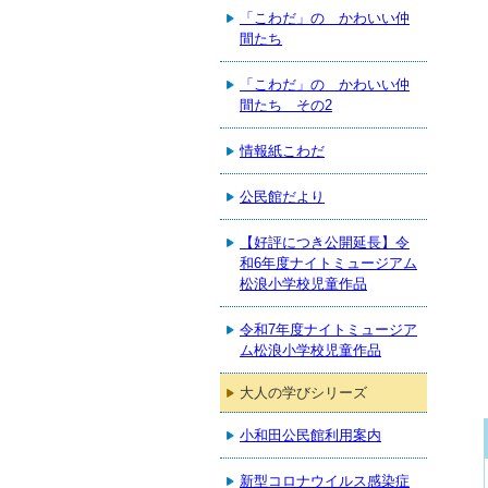
「こわだ」の かわいい仲
間たち
「こわだ」の かわいい仲
間たち その2
情報紙こわだ
公民館だより
【好評につき公開延長】令
和6年度ナイトミュージアム
松浪小学校児童作品
令和7年度ナイトミュージア
ム松浪小学校児童作品
大人の学びシリーズ
小和田公民館利用案内
新型コロナウイルス感染症