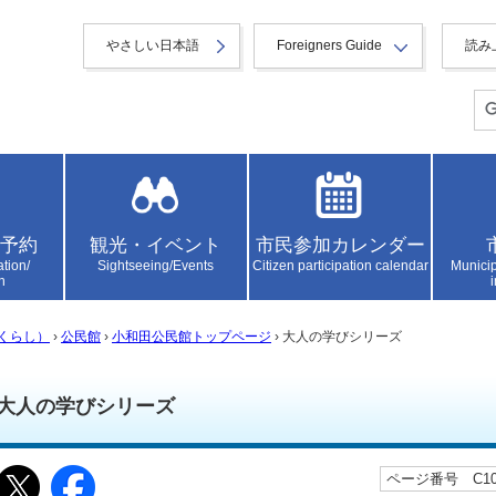
やさしい日本語
Foreigners Guide
読み
予約
観光・イベント
市民参加カレンダー
ation/
Sightseeing/Events
Citizen participation calendar
Municip
n
くらし）
›
公民館
›
小和田公民館トップページ
› 大人の学びシリーズ
大人の学びシリーズ
ページ番号 C106