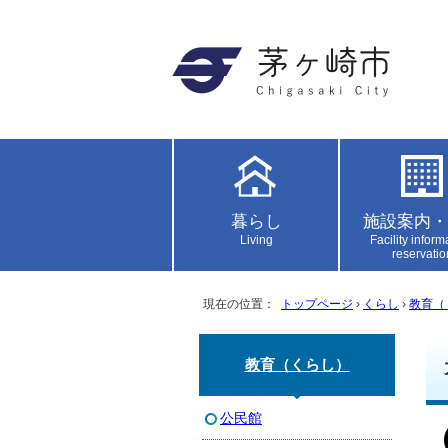
暮らし
施設案内・
Living
Facility inform
reservatio
現在の位置：
トップページ
›
くらし
›
教育（
教育（くらし）
公民館