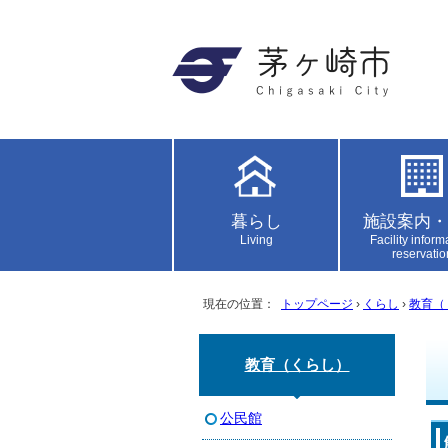
暮らし
施設案内・
Living
Facility inform
reservatio
現在の位置：
トップページ
›
くらし
›
教育（
教育（くらし）
公民館