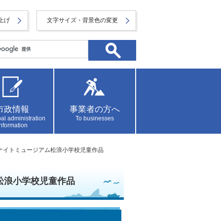
上げ
文字サイズ・背景色の変更
市政情報
事業者の方へ
al administration
To businesses
information
度ナイトミュージアム松浪小学校児童作品
松浪小学校児童作品