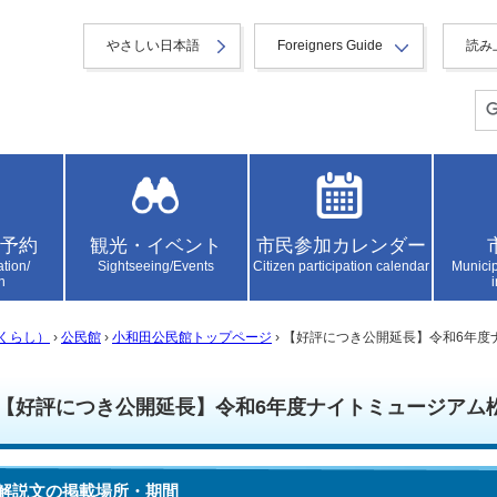
やさしい日本語
Foreigners Guide
読み
予約
観光・イベント
市民参加カレンダー
ation/
Sightseeing/Events
Citizen participation calendar
Municip
n
くらし）
›
公民館
›
小和田公民館トップページ
› 【好評につき公開延長】令和6年
【好評につき公開延長】令和6年度ナイトミュージアム
解説文の掲載場所・期間