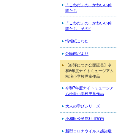
「こわだ」の かわいい仲
間たち
「こわだ」の かわいい仲
間たち その2
情報紙こわだ
公民館だより
【好評につき公開延長】令
和6年度ナイトミュージアム
松浪小学校児童作品
令和7年度ナイトミュージア
ム松浪小学校児童作品
大人の学びシリーズ
小和田公民館利用案内
新型コロナウイルス感染症