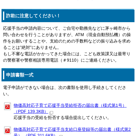
詐欺に注意してください！
応援手当の申請内容について、ご自宅や勤務先などに茅ヶ崎市から
問い合わせを行うことがありますが、ATM（現金自動預払機）の操
作をお願いすることや、支給のための手数料などの振り込みを求め
ることは”絶対”にありません。
もし不審な電話がかかってきた場合には、こども政策課又は最寄り
の警察署や警察相談専用電話（＃9110）にご連絡ください。
申請書類一式
電子申請ができない場合は、次の書類を使用し手続きしてくださ
い。
物価高対応子育て応援手当受給拒否の届出書（様式第1号）
（PDF 139.3KB）
応援手当の受給を拒否する場合提出してください。
物価高対応子育て応援手当支給口座登録等の届出書（様式第2
号） （PDF 311.6KB）