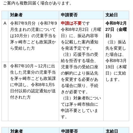
ご案内も複数回届く場合があります。
対象者
申請要否
支給日
A
令和7年9月分（令和7年9
申請は不要
です
令和8年2月
月生まれの児童について
令和8年2月2日（月曜
27日（金曜
は10月分）の児童手当を
日）に、振込内容等
日）
茅ヶ崎市こども政策課か
を記載した案内通知
（注）振込
ら受給した方
を発送予定です。
先を変更し
（注）応援手当の受
た場合は、
給を拒否する場合、
令和8年3月
B
令和7年10月～12月に出
児童手当の受給口座
19日（木曜
生した児童分の児童手当
の解約により振込先
日）に支給
を茅ヶ崎市こども政策課
を変更する必要があ
します。
に申請し、令和8年1月5
る場合に限り、手続
日付以前の認定通知が送
きが必要です。
付された方
（注）対象者Bについ
ては茅ヶ崎市独自に
申請不要としていま
す。
対象者
申請要否
支給日