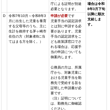
庁による証明が別途
場合は令和
必要となります。
8年3月下旬
以降に順次
D
令和7年10月～令和8年3
申請が必要
です
支給しま
月に出生した児童を養育
児童手当の認定請求
す。
する父母等のうち、主に
とは別に申請する必
生計を維持する茅ヶ崎市
要があります。児童
在住の方（対象者Bに当
手当の認定請求をこ
てはまる方を除く。）
ども政策課窓口でさ
れる場合は、応援手
当の申請についても
御案内します。
公務員の方は、所属
庁から、対象児童に
おける児童手当を勤
務先で受給する旨を
証明した申請書が必
要です。
（注）証明について
は、勤務先に御確認
ください。