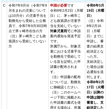
C
令和7年9月分（令和7年9
申請が必要
です
令和8年3月
月生まれの児童について
令和8年2月2日（月曜
19日（木曜
は10月分）の児童手当を
日）に、茅ヶ崎市こ
日）
勤務先から受給した公務
ども政策課が児童手
（注）令和
員で、令和7年9月30日時
当を支給していない
8年2月16
点で茅ヶ崎市在住の方
対象児童宛て
に申請
日（月曜
（注）茅ヶ崎市こども政
案内通知を発送予定
日）までに
策課から受給していない
です。
申請し、審
方
所属庁から、対象児
査の結果支
童における児童手当
給決定とな
を勤務先で受給して
った方。
いる旨を証明した申
支給決定し
請書が配布されま
た場合は振
す。
込通知を送
（注）申請書の配布
付します。
については、勤務先
令和8年2月
に御確認ください。
17日（火曜
（注）このホームペ
日）以降の
ージ下部に掲載され
申請は随時
た申請書の書式を使
審査し、支
用する場合は、所属
給決定した