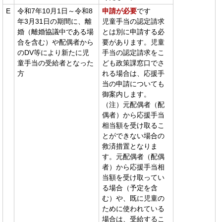
E
令和7年10月1日～令和8
申請が必要
です
年3月31日の期間に、離
児童手当の認定請求
婚（離婚協議中である場
とは別に申請する必
合を含む）や配偶者から
要があります。児童
のDV等により新たに児
手当の認定請求をこ
童手当の受給者となった
ども政策課窓口でさ
方
れる場合は、応援手
当の申請についても
御案内します。
（注）元配偶者（配
偶者）から応援手当
相当額を受け取るこ
とができない場合の
救済措置となりま
す。元配偶者（配偶
者）から応援手当相
当額を受け取ってい
る場合（予定を含
む）や、既に児童の
ために使われている
場合は、受給するこ