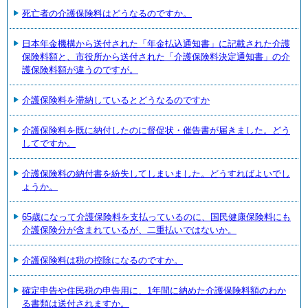
死亡者の介護保険料はどうなるのですか。
日本年金機構から送付された「年金払込通知書」に記載された介護
保険料額と、市役所から送付された「介護保険料決定通知書」の介
護保険料額が違うのですが。
介護保険料を滞納しているとどうなるのですか
介護保険料を既に納付したのに督促状・催告書が届きました。どう
してですか。
介護保険料の納付書を紛失してしまいました。どうすればよいでし
ょうか。
65歳になって介護保険料を支払っているのに、国民健康保険料にも
介護保険分が含まれているが、二重払いではないか。
介護保険料は税の控除になるのですか。
確定申告や住民税の申告用に、1年間に納めた介護保険料額のわか
る書類は送付されますか。