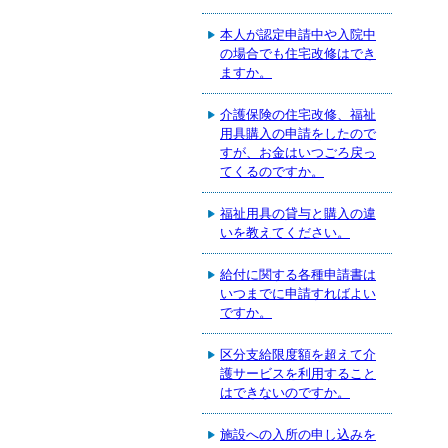
本人が認定申請中や入院中
の場合でも住宅改修はでき
ますか。
介護保険の住宅改修、福祉
用具購入の申請をしたので
すが、お金はいつごろ戻っ
てくるのですか。
福祉用具の貸与と購入の違
いを教えてください。
給付に関する各種申請書は
いつまでに申請すればよい
ですか。
区分支給限度額を超えて介
護サービスを利用すること
はできないのですか。
施設への入所の申し込みを