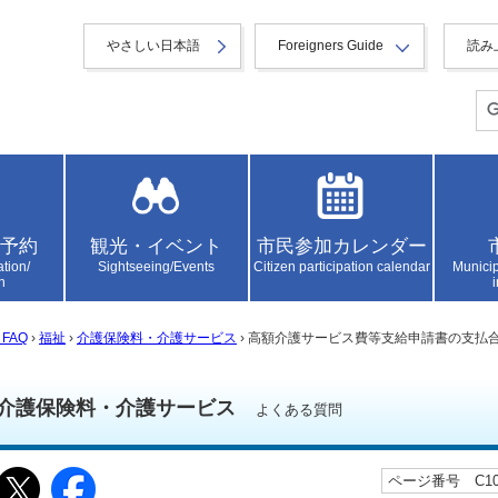
やさしい日本語
Foreigners Guide
読み
予約
観光・イベント
市民参加カレンダー
ation/
Sightseeing/Events
Citizen participation calendar
Municip
n
FAQ
›
福祉
›
介護保険料・介護サービス
› 高額介護サービス費等支給申請書の支払
介護保険料・介護サービス
よくある質問
ページ番号 C100