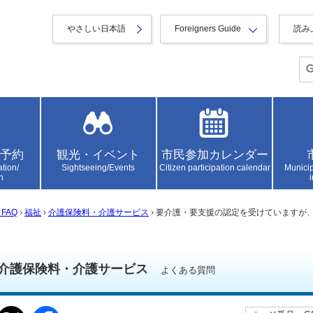
やさしい日本語
Foreigners Guide
読み
予約
観光・イベント
市民参加カレンダー
ation/
Sightseeing/Events
Citizen participation calendar
Municip
n
FAQ
›
福祉
›
介護保険料・介護サービス
› 要介護・要支援の認定を受けていますが
介護保険料・介護サービス
よくある質問