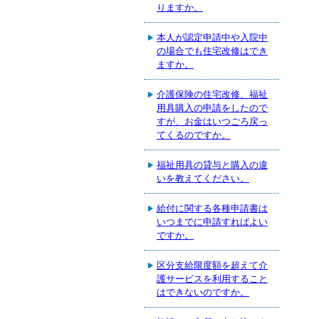
りますか。
本人が認定申請中や入院中
の場合でも住宅改修はでき
ますか。
介護保険の住宅改修、福祉
用具購入の申請をしたので
すが、お金はいつごろ戻っ
てくるのですか。
福祉用具の貸与と購入の違
いを教えてください。
給付に関する各種申請書は
いつまでに申請すればよい
ですか。
区分支給限度額を超えて介
護サービスを利用すること
はできないのですか。