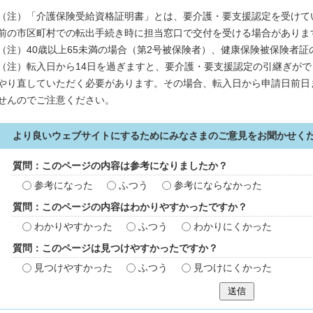
（注）「介護保険受給資格証明書」とは、要介護・要支援認定を受けて
前の市区町村での転出手続き時に担当窓口で交付を受ける場合がありま
（注）40歳以上65未満の場合（第2号被保険者）、健康保険被保険者
（注）転入日から14日を過ぎますと、要介護・要支援認定の引継ぎが
やり直していただく必要があります。その場合、転入日から申請日前日
せんのでご注意ください。
より良いウェブサイトにするためにみなさまのご意見をお聞かせく
質問：このページの内容は参考になりましたか？
参考になった
ふつう
参考にならなかった
質問：このページの内容はわかりやすかったですか？
わかりやすかった
ふつう
わかりにくかった
質問：このページは見つけやすかったですか？
見つけやすかった
ふつう
見つけにくかった
送信