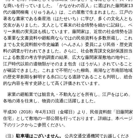
な商いを行っていました。「かながわの百人」に選ばれた藤間家13
代の藤間柳庵（りゅうあん）は、この屋敷で生まれました。江戸の
著名な書家である秦星池（はたせいち）に学び、多くの文化人とも
交友がありました。文人として幕末の社会情勢を細かに記録し、ペ
リー来航の実見談も残しています。藤間家は、近世の社会情勢を語
る重要な文書資料や廻船商ならではの民俗資料を多数所蔵し、これ
までも文化資料館や市史編纂（へんさん）委員により民俗・歴史資
料の調査が行われてきました。さらに、社会教育課文化財保護担当
による数度の考古学的調査の結果、広大な藤間家屋敷地の地中に、
江戸時代以前の遺物類がそのまま包含（ほうがん）されていること
が確認できました。これまで不明だった柳島、南湖など市南部地域
の歴史草創期を解明する糸口になる遺跡であることも判明し、総合
的な内容を有す史跡として高く評価されています。
家業の廻船業では観音丸・不動丸などを所有し、江戸をはじめ、
各地の港を往来し、物資の流通に活躍しました。
平成30（2018）年4月13日（金曜日）より、民俗資料館「旧藤間家
住宅」として敷地の一部公開を行っております。詳細は、本ページ
下のリンクからご参照ください。
（注）
駐車場はございません。
公共交通交通機関でお越しくださ