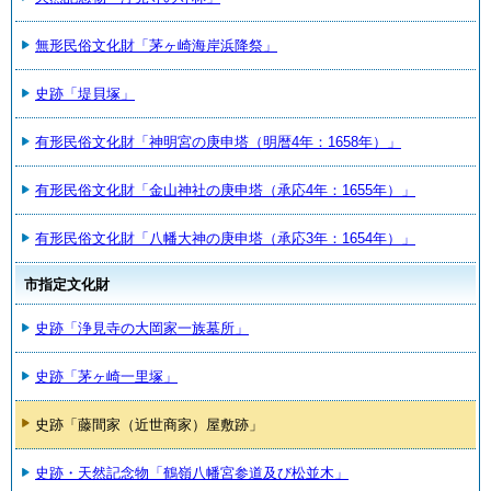
無形民俗文化財「茅ヶ崎海岸浜降祭」
史跡「堤貝塚」
有形民俗文化財「神明宮の庚申塔（明暦4年：1658年）」
有形民俗文化財「金山神社の庚申塔（承応4年：1655年）」
有形民俗文化財「八幡大神の庚申塔（承応3年：1654年）」
市指定文化財
史跡「浄見寺の大岡家一族墓所」
史跡「茅ヶ崎一里塚」
史跡「藤間家（近世商家）屋敷跡」
史跡・天然記念物「鶴嶺八幡宮参道及び松並木」