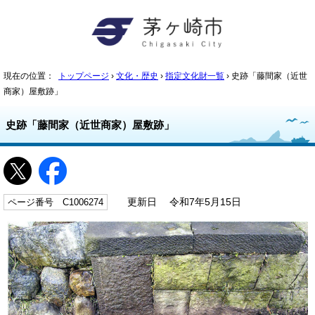
現在の位置：
トップページ
›
文化・歴史
›
指定文化財一覧
› 史跡「藤間家（近世
商家）屋敷跡」
史跡「藤間家（近世商家）屋敷跡」
ページ番号 C1006274
更新日 令和7年5月15日