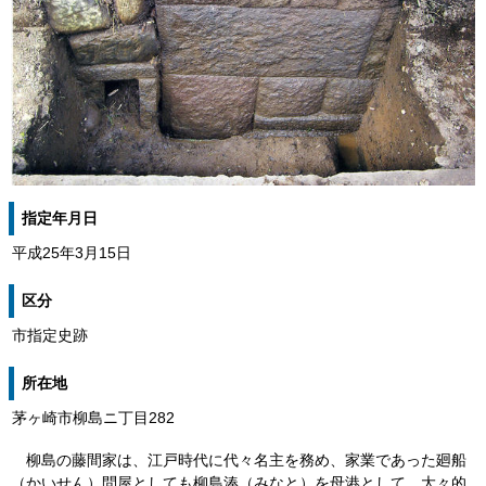
指定年月日
平成25年3月15日
区分
市指定史跡
所在地
茅ヶ崎市柳島ニ丁目282
柳島の藤間家は、江戸時代に代々名主を務め、家業であった廻船
（かいせん）問屋としても柳島湊（みなと）を母港として、大々的