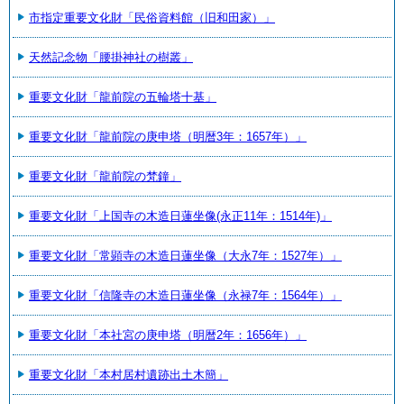
市指定重要文化財「民俗資料館（旧和田家）」
天然記念物「腰掛神社の樹叢」
重要文化財「龍前院の五輪塔十基」
重要文化財「龍前院の庚申塔（明暦3年：1657年）」
重要文化財「龍前院の梵鐘」
重要文化財「上国寺の木造日蓮坐像(永正11年：1514年)」
重要文化財「常顕寺の木造日蓮坐像（大永7年：1527年）」
重要文化財「信隆寺の木造日蓮坐像（永禄7年：1564年）」
重要文化財「本社宮の庚申塔（明暦2年：1656年）」
重要文化財「本村居村遺跡出土木簡」