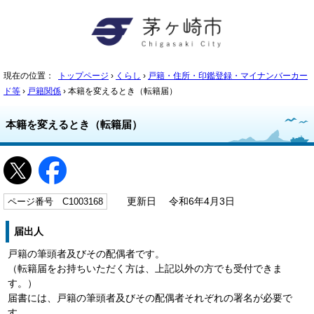
現在の位置：
トップページ
›
くらし
›
戸籍・住所・印鑑登録・マイナンバーカー
ド等
›
戸籍関係
› 本籍を変えるとき（転籍届）
本籍を変えるとき（転籍届）
ページ番号 C1003168
更新日 令和6年4月3日
届出人
戸籍の筆頭者及びその配偶者です。
（転籍届をお持ちいただく方は、上記以外の方でも受付できま
す。）
届書には、戸籍の筆頭者及びその配偶者それぞれの署名が必要で
す。