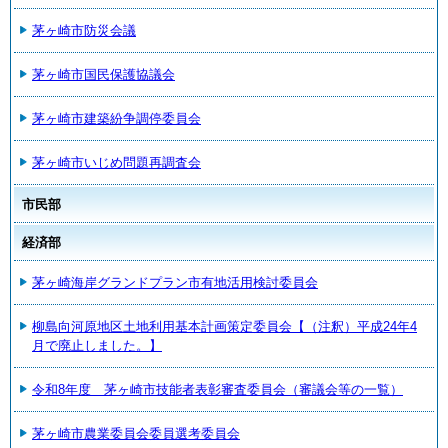
茅ヶ崎市防災会議
茅ヶ崎市国民保護協議会
茅ヶ崎市建築紛争調停委員会
茅ヶ崎市いじめ問題再調査会
市民部
経済部
茅ヶ崎海岸グランドプラン市有地活用検討委員会
柳島向河原地区土地利用基本計画策定委員会【（注釈）平成24年4
月で廃止しました。】
令和8年度 茅ヶ崎市技能者表彰審査委員会（審議会等の一覧）
茅ヶ崎市農業委員会委員選考委員会