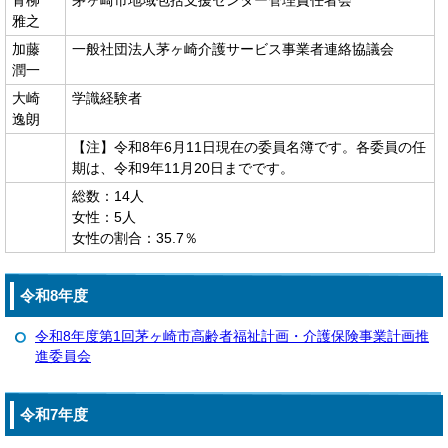
青柳
茅ヶ崎市地域包括支援センター管理責任者会
雅之
加藤
一般社団法人茅ヶ崎介護サービス事業者連絡協議会
潤一
大崎
学識経験者
逸朗
【注】令和8年6月11日現在の委員名簿です。各委員の任
期は、令和9年11月20日までです。
総数：14人
女性：5人
女性の割合：35.7％
令和8年度
令和8年度第1回茅ヶ崎市高齢者福祉計画・介護保険事業計画推
進委員会
令和7年度