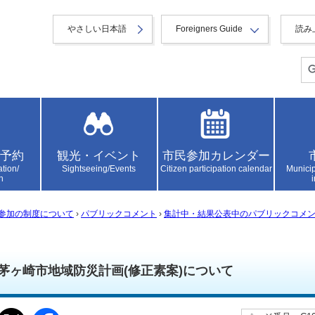
やさしい日本語
Foreigners Guide
読み
予約
観光・イベント
市民参加カレンダー
ation/
Sightseeing/Events
Citizen participation calendar
Municip
n
参加の制度について
›
パブリックコメント
›
集計中・結果公表中のパブリックコメ
茅ヶ崎市地域防災計画(修正素案)について