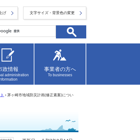
上げ
文字サイズ・背景色の変更
市政情報
事業者の方へ
al administration
To businesses
information
ント
› 茅ヶ崎市地域防災計画(修正素案)につい