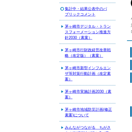
集計中・結果公表中のパ
ブリックコメント
茅ヶ崎市デジタル・トラン
スフォーメーション推進方
針2030（素案）
茅ヶ崎市行財政経営改善戦
略（改定版）（素案）
茅ヶ崎市新型インフルエン
ザ等対策行動計画（改定素
案）
茅ヶ崎市実施計画2030（素
案）
茅ヶ崎市地域防災計画(修正
素案)について
みんながつながる ちがさ