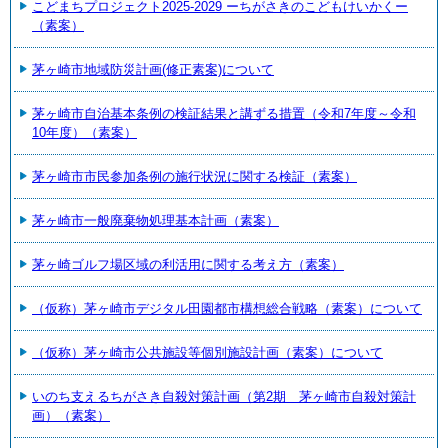
こどまちプロジェクト2025-2029 ーちがさきのこどもけいかくー
（素案）
茅ヶ崎市地域防災計画(修正素案)について
茅ヶ崎市自治基本条例の検証結果と講ずる措置（令和7年度～令和
10年度）（素案）
茅ヶ崎市市民参加条例の施行状況に関する検証（素案）
茅ヶ崎市一般廃棄物処理基本計画（素案）
茅ヶ崎ゴルフ場区域の利活用に関する考え方（素案）
（仮称）茅ヶ崎市デジタル田園都市構想総合戦略（素案）について
（仮称）茅ヶ崎市公共施設等個別施設計画（素案）について
いのち支えるちがさき自殺対策計画（第2期 茅ヶ崎市自殺対策計
画）（素案）