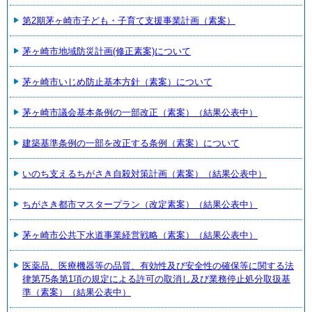
第2期茅ヶ崎市子ども・子育て支援事業計画（素案）
茅ヶ崎市地域防災計画(修正素案)について
茅ヶ崎市いじめ防止基本方針（素案）について
茅ヶ崎市議会基本条例の一部改正（素案）（結果公表中）
建築基準条例の一部を改正する条例（素案）について
いのち支えるちがさき自殺対策計画（素案）（結果公表中）
ちがさき都市マスタープラン（改定素案）（結果公表中）
茅ヶ崎市公共下水道事業経営戦略（素案）（結果公表中）
医薬品、医療機器等の品質、有効性及び安全性の確保等に関する法
律第75条第1項の規定による許可の取消し及び業務停止処分取扱基
準（素案）（結果公表中）