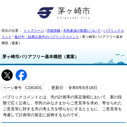
現在の位置：
トップページ
›
市政情報
›
市民参加の制度について
›
パブリックコ
メント
›
集計中・結果公表中のパブリックコメント
› 茅ヶ崎市バリアフリー基本
構想（素案）
茅ヶ崎市バリアフリー基本構想（素案）
ページ番号 C1053431
更新日 令和5年8月18日
パブリックコメントとは、市の計画等の策定過程において、案の段
階で広く公表し、市民のみなさまからご意見等を求め、寄せられた
ご意見等に対する市の考え方を明らかにするとともに、ご意見等を
考慮して計画等の策定に反映するものです。