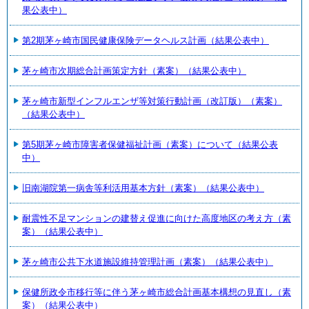
果公表中）
第2期茅ヶ崎市国民健康保険データヘルス計画（結果公表中）
茅ヶ崎市次期総合計画策定方針（素案）（結果公表中）
茅ヶ崎市新型インフルエンザ等対策行動計画（改訂版）（素案）
（結果公表中）
第5期茅ヶ崎市障害者保健福祉計画（素案）について（結果公表
中）
旧南湖院第一病舎等利活用基本方針（素案）（結果公表中）
耐震性不足マンションの建替え促進に向けた高度地区の考え方（素
案）（結果公表中）
茅ヶ崎市公共下水道施設維持管理計画（素案）（結果公表中）
保健所政令市移行等に伴う茅ヶ崎市総合計画基本構想の見直し（素
案）（結果公表中）