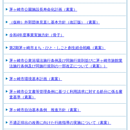
茅ヶ崎市公園施設長寿命化計画（素案）
（仮称）外郭団体見直し基本方針（改訂版）（素案）
令和4年度事業実施方針（骨子）
第2期茅ヶ崎市まち・ひと・しごと創生総合戦略（素案）
茅ヶ崎市公衆浴場法施行条例及び同施行規則並びに茅ヶ崎市旅館業
法施行条例及び同施行規則の一部改正について（素案））
茅ヶ崎市環境基本計画（素案）
茅ヶ崎市公文書等管理条例に基づく利用請求に対する処分に係る審
査基準（素案）
茅ヶ崎市自治基本条例 推進方針（素案）
不適正排出の改善に向けた行政指導の実施について（素案）