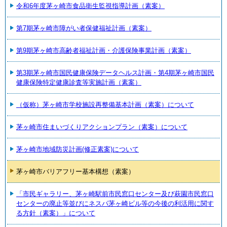
令和6年度茅ヶ崎市食品衛生監視指導計画（素案）
第7期茅ヶ崎市障がい者保健福祉計画（素案）
第9期茅ヶ崎市高齢者福祉計画・介護保険事業計画（素案）
第3期茅ヶ崎市国民健康保険データヘルス計画・第4期茅ヶ崎市国民
健康保険特定健康診査等実施計画（素案）
（仮称）茅ヶ崎市学校施設再整備基本計画（素案）について
茅ヶ崎市住まいづくりアクションプラン（素案）について
茅ヶ崎市地域防災計画(修正素案)について
茅ヶ崎市バリアフリー基本構想（素案）
「市民ギャラリー、茅ヶ崎駅前市民窓口センター及び萩園市民窓口
センターの廃止等並びにネスパ茅ヶ崎ビル等の今後の利活用に関す
る方針（素案）」について