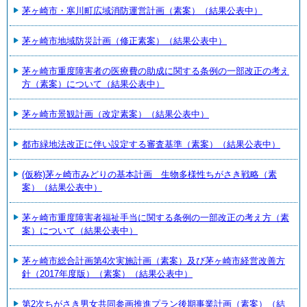
茅ヶ崎市・寒川町広域消防運営計画（素案）（結果公表中）
茅ヶ崎市地域防災計画（修正素案）（結果公表中）
茅ヶ崎市重度障害者の医療費の助成に関する条例の一部改正の考え
方（素案）について（結果公表中）
茅ヶ崎市景観計画（改定素案）（結果公表中）
都市緑地法改正に伴い設定する審査基準（素案）（結果公表中）
(仮称)茅ヶ崎市みどりの基本計画 生物多様性ちがさき戦略（素
案）（結果公表中）
茅ヶ崎市重度障害者福祉手当に関する条例の一部改正の考え方（素
案）について（結果公表中）
茅ヶ崎市総合計画第4次実施計画（素案）及び茅ヶ崎市経営改善方
針（2017年度版）（素案）（結果公表中）
第2次ちがさき男女共同参画推進プラン後期事業計画（素案）（結