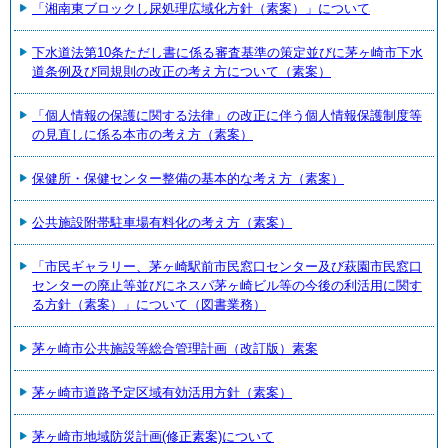
「湘南東ブロックし尿処理広域化方針（素案）」について
下水道法第10条ただし書に係る審査基準の策定並びに茅ヶ崎市下水
道条例及び同規則の改正の考え方について（素案）
「個人情報の保護に関する法律」の改正に伴う個人情報保護制度等
の見直しに係る本市の考え方（素案）
保健所・保健センター整備の基本的な考え方（素案）
公共施設附帯駐車場有料化の考え方（素案）
「市民ギャラリー、茅ヶ崎駅前市民窓口センター及び萩園市民窓口
センターの廃止等並びにネスパ茅ヶ崎ビル等の今後の利活用に関す
る方針（素案）」について（図書業務）
茅ヶ崎市公共施設等総合管理計画（改訂版）素案
茅ヶ崎市道路予定区域有効活用方針（素案）
茅ヶ崎市地域防災計画(修正素案)について