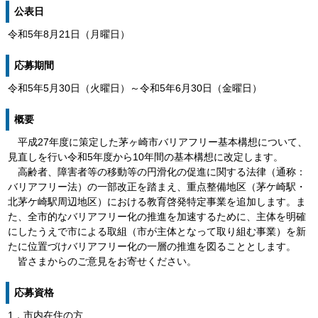
公表日
令和5年8月21日（月曜日）
応募期間
令和5年5月30日（火曜日）～令和5年6月30日（金曜日）
概要
平成27年度に策定した茅ヶ崎市バリアフリー基本構想について、
見直しを行い令和5年度から10年間の基本構想に改定します。
高齢者、障害者等の移動等の円滑化の促進に関する法律（通称：
バリアフリー法）の一部改正を踏まえ、重点整備地区（茅ケ崎駅・
北茅ケ崎駅周辺地区）における教育啓発特定事業を追加します。ま
た、全市的なバリアフリー化の推進を加速するために、主体を明確
にしたうえで市による取組（市が主体となって取り組む事業）を新
たに位置づけバリアフリー化の一層の推進を図ることとします。
皆さまからのご意見をお寄せください。
応募資格
1．市内在住の方