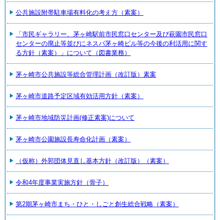
公共施設附帯駐車場有料化の考え方（素案）
「市民ギャラリー、茅ヶ崎駅前市民窓口センター及び萩園市民窓口
センターの廃止等並びにネスパ茅ヶ崎ビル等の今後の利活用に関す
る方針（素案）」について（図書業務）
茅ヶ崎市公共施設等総合管理計画（改訂版）素案
茅ヶ崎市道路予定区域有効活用方針（素案）
茅ヶ崎市地域防災計画(修正素案)について
茅ヶ崎市公園施設長寿命化計画（素案）
（仮称）外郭団体見直し基本方針（改訂版）（素案）
令和4年度事業実施方針（骨子）
第2期茅ヶ崎市まち・ひと・しごと創生総合戦略（素案）