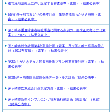
都市緑地法改正に伴い設定する審査基準（素案）（結果公表中）
(仮称)茅ヶ崎市みどりの基本計画 生物多様性ちがさき戦略（素
案）（結果公表中）
茅ヶ崎市重度障害者福祉手当に関する条例の一部改正の考え方（素
案）について（結果公表中）
茅ヶ崎市総合計画第4次実施計画（素案）及び茅ヶ崎市経営改善方
針（2017年度版）（素案）（結果公表中）
第2次ちがさき男女共同参画推進プラン後期事業計画（素案）（結
果公表中）
第2期茅ヶ崎市国民健康保険データヘルス計画（結果公表中）
茅ヶ崎市次期総合計画策定方針（素案）（結果公表中）
茅ヶ崎市新型インフルエンザ等対策行動計画（改訂版）（素案）
（結果公表中）