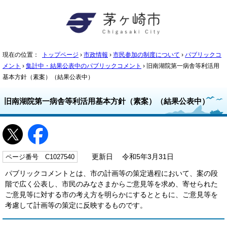
現在の位置：
トップページ
›
市政情報
›
市民参加の制度について
›
パブリックコ
メント
›
集計中・結果公表中のパブリックコメント
› 旧南湖院第一病舎等利活用
基本方針（素案）（結果公表中）
旧南湖院第一病舎等利活用基本方針（素案）（結果公表中）
ページ番号 C1027540
更新日 令和5年3月31日
パブリックコメントとは、市の計画等の策定過程において、案の段
階で広く公表し、市民のみなさまからご意見等を求め、寄せられた
ご意見等に対する市の考え方を明らかにするとともに、ご意見等を
考慮して計画等の策定に反映するものです。