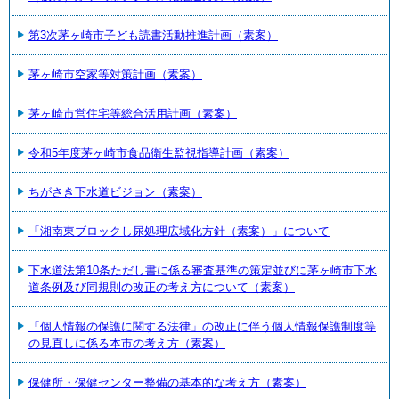
第3次茅ヶ崎市子ども読書活動推進計画（素案）
茅ヶ崎市空家等対策計画（素案）
茅ヶ崎市営住宅等総合活用計画（素案）
令和5年度茅ヶ崎市食品衛生監視指導計画（素案）
ちがさき下水道ビジョン（素案）
「湘南東ブロックし尿処理広域化方針（素案）」について
下水道法第10条ただし書に係る審査基準の策定並びに茅ヶ崎市下水
道条例及び同規則の改正の考え方について（素案）
「個人情報の保護に関する法律」の改正に伴う個人情報保護制度等
の見直しに係る本市の考え方（素案）
保健所・保健センター整備の基本的な考え方（素案）