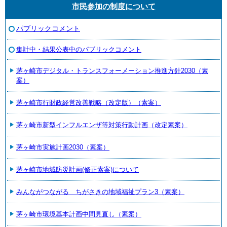
市民参加の制度について
パブリックコメント
集計中・結果公表中のパブリックコメント
茅ヶ崎市デジタル・トランスフォーメーション推進方針2030（素
案）
茅ヶ崎市行財政経営改善戦略（改定版）（素案）
茅ヶ崎市新型インフルエンザ等対策行動計画（改定素案）
茅ヶ崎市実施計画2030（素案）
茅ヶ崎市地域防災計画(修正素案)について
みんながつながる ちがさきの地域福祉プラン3（素案）
茅ヶ崎市環境基本計画中間見直し（素案）