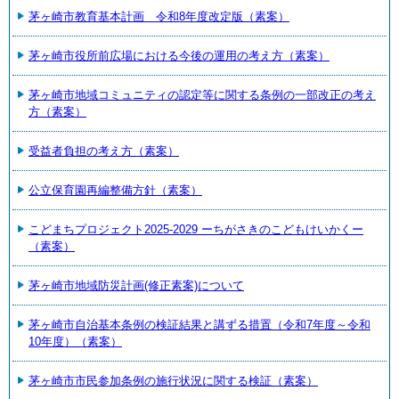
茅ヶ崎市教育基本計画 令和8年度改定版（素案）
茅ヶ崎市役所前広場における今後の運用の考え方（素案）
茅ヶ崎市地域コミュニティの認定等に関する条例の一部改正の考え
方（素案）
受益者負担の考え方（素案）
公立保育園再編整備方針（素案）
こどまちプロジェクト2025-2029 ーちがさきのこどもけいかくー
（素案）
茅ヶ崎市地域防災計画(修正素案)について
茅ヶ崎市自治基本条例の検証結果と講ずる措置（令和7年度～令和
10年度）（素案）
茅ヶ崎市市民参加条例の施行状況に関する検証（素案）