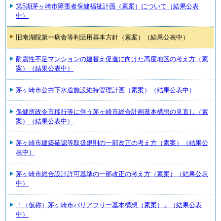
第5期茅ヶ崎市障害者保健福祉計画（素案）について（結果公表
中）
旧南湖院第一病舎等利活用基本方針（素案）（結果公表中）
耐震性不足マンションの建替え促進に向けた高度地区の考え方（素
案）（結果公表中）
茅ヶ崎市公共下水道施設維持管理計画（素案）（結果公表中）
保健所政令市移行等に伴う茅ヶ崎市総合計画基本構想の見直し（素
案）（結果公表中）
茅ヶ崎市建築確認等取扱規則の一部改正の考え方（素案）（結果公
表中）
茅ヶ崎市総合設計許可基準の一部改正の考え方（素案）（結果公表
中）
「（仮称）茅ヶ崎市バリアフリー基本構想（素案）」（結果公表
中）