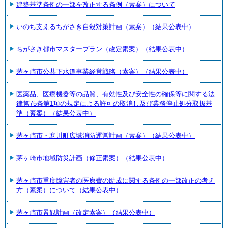
建築基準条例の一部を改正する条例（素案）について
いのち支えるちがさき自殺対策計画（素案）（結果公表中）
ちがさき都市マスタープラン（改定素案）（結果公表中）
茅ヶ崎市公共下水道事業経営戦略（素案）（結果公表中）
医薬品、医療機器等の品質、有効性及び安全性の確保等に関する法
律第75条第1項の規定による許可の取消し及び業務停止処分取扱基
準（素案）（結果公表中）
茅ヶ崎市・寒川町広域消防運営計画（素案）（結果公表中）
茅ヶ崎市地域防災計画（修正素案）（結果公表中）
茅ヶ崎市重度障害者の医療費の助成に関する条例の一部改正の考え
方（素案）について（結果公表中）
茅ヶ崎市景観計画（改定素案）（結果公表中）