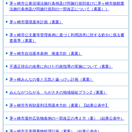
茅ヶ崎市公衆浴場法施行条例及び同施行規則並びに茅ヶ崎市旅館業
法施行条例及び同施行規則の一部改正について（素案））
茅ヶ崎市環境基本計画（素案）
茅ヶ崎市公文書等管理条例に基づく利用請求に対する処分に係る審
査基準（素案）
茅ヶ崎市自治基本条例 推進方針（素案）
不適正排出の改善に向けた行政指導の実施について（素案）
茅ヶ崎みんなの食と元気と歯っぴぃ計画（素案）
みんながつながる ちがさきの地域福祉プラン2（素案）
茅ヶ崎市市有財産利活用基本方針（素案）【結果公表中】
茅ヶ崎市屋外広告物条例の一部改正の考え方（案）（結果公表中）
茅ヶ崎市災害廃棄物処理計画（素案）（結果公表中）