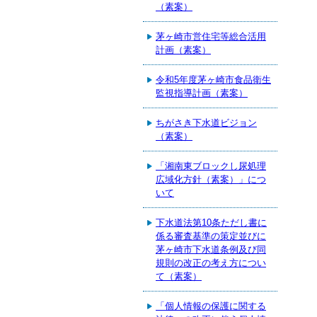
（素案）
茅ヶ崎市営住宅等総合活用
計画（素案）
令和5年度茅ヶ崎市食品衛生
監視指導計画（素案）
ちがさき下水道ビジョン
（素案）
「湘南東ブロックし尿処理
広域化方針（素案）」につ
いて
下水道法第10条ただし書に
係る審査基準の策定並びに
茅ヶ崎市下水道条例及び同
規則の改正の考え方につい
て（素案）
「個人情報の保護に関する