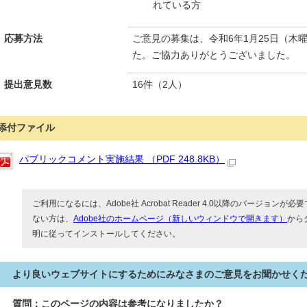
れている方
応募方法
ご意見の募集は、令和6年1月25日（木
た。ご協力ありがとうございました。
提出意見数
16件（2人）
添付ファイル
パブリックコメント実施結果 （PDF 248.8KB）
ご利用になるには、Adobe社 Acrobat Reader 4.0以降のバージョンが必要で
ない方は、
Adobe社のホームページ（新しいウィンドウで開きます）
から
明に従ってインストールしてください。
より良いウェブサイトにするためにみなさまのご意見をお聞かせく
質問：このページの内容は参考になりましたか？