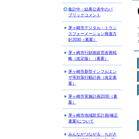
集計中・結果公表中のパ
ブリックコメント
茅ヶ崎市デジタル・トラン
スフォーメーション推進方
針2030（素案）
茅ヶ崎市行財政経営改善戦
略（改定版）（素案）
茅ヶ崎市新型インフルエン
ザ等対策行動計画（改定素
案）
茅ヶ崎市実施計画2030（素
案）
茅ヶ崎市地域防災計画(修正
素案)について
みんながつながる ちがさ