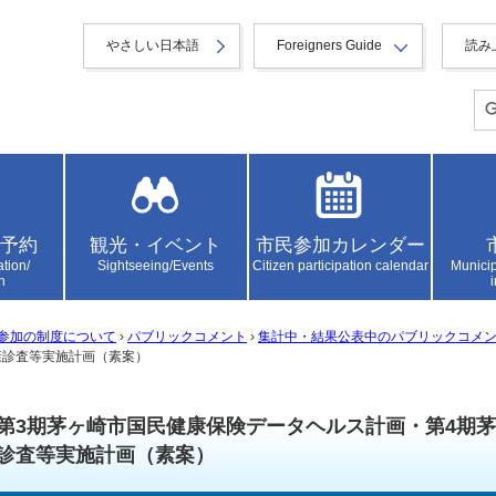
やさしい日本語
Foreigners Guide
読み
予約
観光・イベント
市民参加カレンダー
ation/
Sightseeing/Events
Citizen participation calendar
Municip
n
参加の制度について
›
パブリックコメント
›
集計中・結果公表中のパブリックコメ
康診査等実施計画（素案）
第3期茅ヶ崎市国民健康保険データヘルス計画・第4期
診査等実施計画（素案）