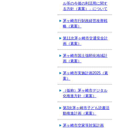
ル等の今後の利活用に関す
る方針（素案）」について
茅ヶ崎市行財政経営改善戦
略（素案）
第11次茅ヶ崎市交通安全計
画（素案）
茅ヶ崎市国土強靭化地域計
画（素案）
茅ヶ崎市実施計画2025（素
案）
（仮称）茅ヶ崎市デジタル
化推進方針（素案）
第3次茅ヶ崎市子ども読書活
動推進計画（素案）
茅ヶ崎市空家等対策計画