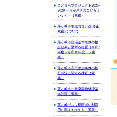
こどまちプロジェクト2025-
2029 ーちがさきのこどもけ
いかくー（素案）
茅ヶ崎市地域防災計画(修正
素案)について
茅ヶ崎市自治基本条例の検
証結果と講ずる措置（令和7
年度～令和10年度）（素
案）
茅ヶ崎市市民参加条例の施
行状況に関する検証（素
案）
茅ヶ崎市一般廃棄物処理基
本計画（素案）
茅ヶ崎ゴルフ場区域の利活
用に関する考え方（素案）