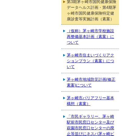
第3期茅ヶ崎市国民健康保険
データヘルス計画・第4期茅
ヶ崎市国民健康保険特定健
康診査等実施計画（素案）
（仮称）茅ヶ崎市学校施設
再整備基本計画（素案）に
ついて
茅ヶ崎市住まいづくりアク
ションプラン（素案）につ
いて
茅ヶ崎市地域防災計画(修正
素案)について
茅ヶ崎市バリアフリー基本
構想（素案）
「市民ギャラリー、茅ヶ崎
駅前市民窓口センター及び
萩園市民窓口センターの廃
止等並びにネスパ茅ヶ崎ビ