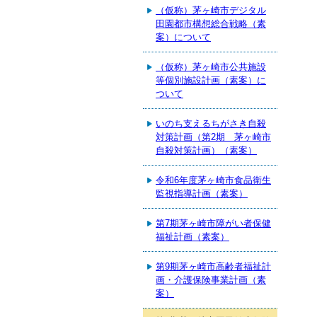
（仮称）茅ヶ崎市デジタル
田園都市構想総合戦略（素
案）について
（仮称）茅ヶ崎市公共施設
等個別施設計画（素案）に
ついて
いのち支えるちがさき自殺
対策計画（第2期 茅ヶ崎市
自殺対策計画）（素案）
令和6年度茅ヶ崎市食品衛生
監視指導計画（素案）
第7期茅ヶ崎市障がい者保健
福祉計画（素案）
第9期茅ヶ崎市高齢者福祉計
画・介護保険事業計画（素
案）