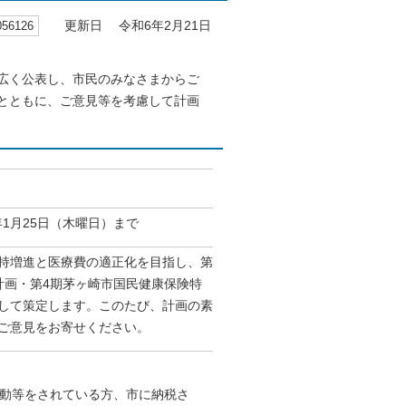
6126
更新日 令和6年2月21日
広く公表し、市民のみなさまからご
とともに、ご意見等を考慮して計画
年1月25日（木曜日）まで
持増進と医療費の適正化を目指し、第
計画・第4期茅ヶ崎市国民健康保険特
して策定します。このたび、計画の素
ご意見をお寄せください。
動等をされている方、市に納税さ