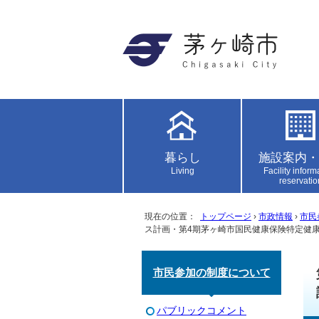
暮らし
施設案内・
Living
Facility inform
reservatio
現在の位置：
トップページ
›
市政情報
›
市民
ス計画・第4期茅ヶ崎市国民健康保険特定健
市民参加の制度について
パブリックコメント