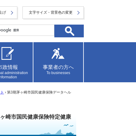
上げ
文字サイズ・背景色の変更
市政情報
事業者の方へ
al administration
To businesses
information
ント
› 第3期茅ヶ崎市国民健康保険データヘル
茅ヶ崎市国民健康保険特定健康