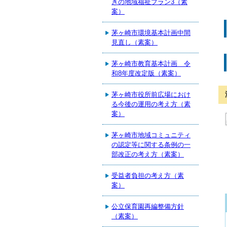
きの地域福祉プラン3（素
案）
茅ヶ崎市環境基本計画中間
見直し（素案）
茅ヶ崎市教育基本計画 令
和8年度改定版（素案）
茅ヶ崎市役所前広場におけ
る今後の運用の考え方（素
案）
茅ヶ崎市地域コミュニティ
の認定等に関する条例の一
部改正の考え方（素案）
受益者負担の考え方（素
案）
公立保育園再編整備方針
（素案）