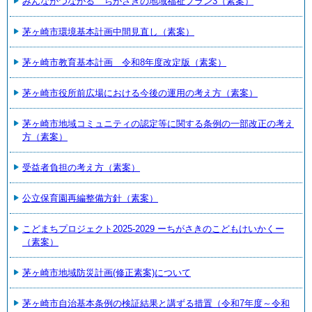
みんながつながる ちがさきの地域福祉プラン3（素案）
茅ヶ崎市環境基本計画中間見直し（素案）
茅ヶ崎市教育基本計画 令和8年度改定版（素案）
茅ヶ崎市役所前広場における今後の運用の考え方（素案）
茅ヶ崎市地域コミュニティの認定等に関する条例の一部改正の考え
方（素案）
受益者負担の考え方（素案）
公立保育園再編整備方針（素案）
こどまちプロジェクト2025-2029 ーちがさきのこどもけいかくー
（素案）
茅ヶ崎市地域防災計画(修正素案)について
茅ヶ崎市自治基本条例の検証結果と講ずる措置（令和7年度～令和