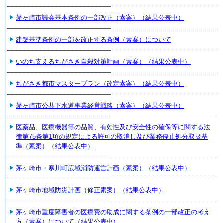
茅ヶ崎市議会基本条例の一部改正（素案）（結果公表中）
建築基準条例の一部を改正する条例（素案）について
いのち支えるちがさき自殺対策計画（素案）（結果公表中）
ちがさき都市マスタープラン（改定素案）（結果公表中）
茅ヶ崎市公共下水道事業経営戦略（素案）（結果公表中）
医薬品、医療機器等の品質、有効性及び安全性の確保等に関する法
律第75条第1項の規定による許可の取消し及び業務停止処分取扱基
準（素案）（結果公表中）
茅ヶ崎市・寒川町広域消防運営計画（素案）（結果公表中）
茅ヶ崎市地域防災計画（修正素案）（結果公表中）
茅ヶ崎市重度障害者の医療費の助成に関する条例の一部改正の考え
方（素案）について（結果公表中）