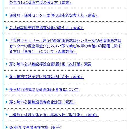
の見直しに係る本市の考え方（素案）
保健所・保健センター整備の基本的な考え方（素案）
公共施設附帯駐車場有料化の考え方（素案）
「市民ギャラリー、茅ヶ崎駅前市民窓口センター及び萩園市民窓口
センターの廃止等並びにネスパ茅ヶ崎ビル等の今後の利活用に関す
る方針（素案）」について（図書業務）
茅ヶ崎市公共施設等総合管理計画（改訂版）素案
茅ヶ崎市道路予定区域有効活用方針（素案）
茅ヶ崎市地域防災計画(修正素案)について
茅ヶ崎市公園施設長寿命化計画（素案）
（仮称）外郭団体見直し基本方針（改訂版）（素案）
令和4年度事業実施方針（骨子）