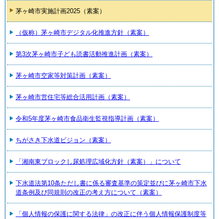
茅ヶ崎市実施計画2025（素案）
（仮称）茅ヶ崎市デジタル化推進方針（素案）
第3次茅ヶ崎市子ども読書活動推進計画（素案）
茅ヶ崎市空家等対策計画（素案）
茅ヶ崎市営住宅等総合活用計画（素案）
令和5年度茅ヶ崎市食品衛生監視指導計画（素案）
ちがさき下水道ビジョン（素案）
「湘南東ブロックし尿処理広域化方針（素案）」について
下水道法第10条ただし書に係る審査基準の策定並びに茅ヶ崎市下水
道条例及び同規則の改正の考え方について（素案）
「個人情報の保護に関する法律」の改正に伴う個人情報保護制度等