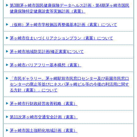
第3期茅ヶ崎市国民健康保険データヘルス計画・第4期茅ヶ崎市国民
健康保険特定健康診査等実施計画（素案）
（仮称）茅ヶ崎市学校施設再整備基本計画（素案）について
茅ヶ崎市住まいづくりアクションプラン（素案）について
茅ヶ崎市地域防災計画(修正素案)について
茅ヶ崎市バリアフリー基本構想（素案）
「市民ギャラリー、茅ヶ崎駅前市民窓口センター及び萩園市民窓口
センターの廃止等並びにネスパ茅ヶ崎ビル等の今後の利活用に関す
る方針（素案）」について
茅ヶ崎市行財政経営改善戦略（素案）
第11次茅ヶ崎市交通安全計画（素案）
茅ヶ崎市国土強靭化地域計画（素案）