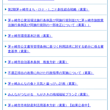
第2期茅ヶ崎市まち・ひと・しごと創生総合戦略（素案）
茅ヶ崎市公衆浴場法施行条例及び同施行規則並びに茅ヶ崎市旅館業
法施行条例及び同施行規則の一部改正について（素案））
茅ヶ崎市環境基本計画（素案）
茅ヶ崎市公文書等管理条例に基づく利用請求に対する処分に係る審
査基準（素案）
茅ヶ崎市自治基本条例 推進方針（素案）
不適正排出の改善に向けた行政指導の実施について（素案）
茅ヶ崎みんなの食と元気と歯っぴぃ計画（素案）
みんながつながる ちがさきの地域福祉プラン2（素案）
茅ヶ崎市市有財産利活用基本方針（素案）【結果公表中】