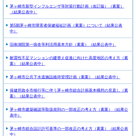
茅ヶ崎市新型インフルエンザ等対策行動計画（改訂版）（素案）
（結果公表中）
第5期茅ヶ崎市障害者保健福祉計画（素案）について（結果公表
中）
旧南湖院第一病舎等利活用基本方針（素案）（結果公表中）
耐震性不足マンションの建替え促進に向けた高度地区の考え方（素
案）（結果公表中）
茅ヶ崎市公共下水道施設維持管理計画（素案）（結果公表中）
保健所政令市移行等に伴う茅ヶ崎市総合計画基本構想の見直し（素
案）（結果公表中）
茅ヶ崎市建築確認等取扱規則の一部改正の考え方（素案）（結果公
表中）
茅ヶ崎市総合設計許可基準の一部改正の考え方（素案）（結果公表
中）