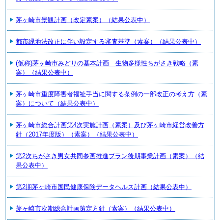
茅ヶ崎市景観計画（改定素案）（結果公表中）
都市緑地法改正に伴い設定する審査基準（素案）（結果公表中）
(仮称)茅ヶ崎市みどりの基本計画 生物多様性ちがさき戦略（素
案）（結果公表中）
茅ヶ崎市重度障害者福祉手当に関する条例の一部改正の考え方（素
案）について（結果公表中）
茅ヶ崎市総合計画第4次実施計画（素案）及び茅ヶ崎市経営改善方
針（2017年度版）（素案）（結果公表中）
第2次ちがさき男女共同参画推進プラン後期事業計画（素案）（結
果公表中）
第2期茅ヶ崎市国民健康保険データヘルス計画（結果公表中）
茅ヶ崎市次期総合計画策定方針（素案）（結果公表中）