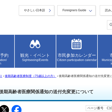
やさしい日本語
Foreigners Guide
読み
予約
観光・イベント
市民参加カレンダー
ation/
Sightseeing/Events
Citizen participation calendar
Municip
n
り
›
後期高齢者医療制度（75歳以上の方）
› 後期高齢者医療関係通知の送付先変更
後期高齢者医療関係通知の送付先変更について
ページ番号 C106