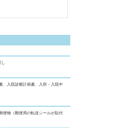
写し
書、入院診療計画書、入所・入院中
郵便物（郵便局の転送シールが貼付