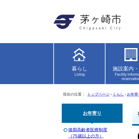
暮らし
施設案内・
Living
Facility inform
reservatio
現在の位置：
トップページ
›
くらし
›
お年寄
お年寄り
後期高齢者医療制度
（75歳以上の方）