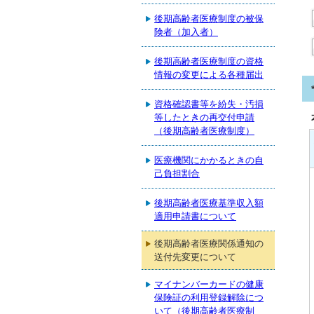
後期高齢者医療制度の被保
険者（加入者）
後期高齢者医療制度の資格
情報の変更による各種届出
資格確認書等を紛失・汚損
等したときの再交付申請
（後期高齢者医療制度）
医療機関にかかるときの自
己負担割合
後期高齢者医療基準収入額
適用申請書について
後期高齢者医療関係通知の
送付先変更について
マイナンバーカードの健康
保険証の利用登録解除につ
いて（後期高齢者医療制