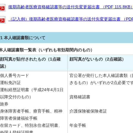
後期高齢者医療資格確認書等の送付先変更届出書 （PDF 115.8KB
（記入例）後期高齢者医療資格確認書等の送付先変更届出書 （PDF 1
*1 本人確認書類について
本人確認書類一覧表（いずれも有効期間内のもの）
顔写真が貼付されたもの（1点確
顔写真がないもの（2点確認）
認）
個人番号カード
官公署が発行した本人確認書類（
運転免許証
きるもの）がいずれか2点必要で
運転経歴証明書（平成24年4月1日
以降交付のもの）
資格確認書
旅券
身体障害者手帳、療育手帳、精神
介護保険被保険者証
障害者保健福祉手帳
在留カード、特別永住者証明書、
年金手帳
外国人登録証明書