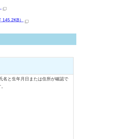
）
45.2KB）
氏名と生年月日または住所が確認で
す。