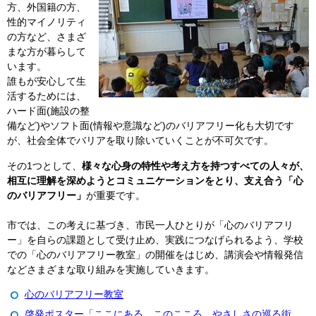
方、外国籍の方、
性的マイノリティ
の方など、さまざ
まな方が暮らして
います。
誰もが安心して生
活するためには、
ハード面(施設の整
備など)やソフト面(情報や意識など)のバリアフリー化も大切です
が、社会全体でバリアを取り除いていくことが不可欠です。
その1つとして、
様々な心身の特性や考え方を持つすべての人々が、
相互に理解を深めようとコミュニケーションをとり、支え合う「心
のバリアフリー」
が重要です。
市では、この考えに基づき、市民一人ひとりが「心のバリアフリ
ー」を自らの課題として受け止め、実践につなげられるよう、学校
での「心のバリアフリー教室」の開催をはじめ、講演会や情報発信
などさまざまな取り組みを実施していきます。
心のバリアフリー教室
啓発ポスター「ここにある、このこころ。やさしさの巡る街、