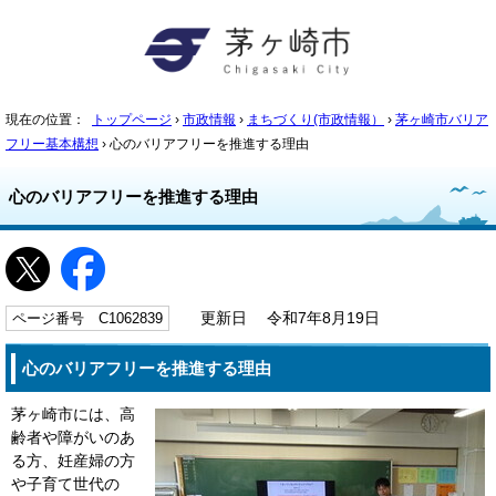
現在の位置：
トップページ
›
市政情報
›
まちづくり(市政情報）
›
茅ヶ崎市バリア
フリー基本構想
› 心のバリアフリーを推進する理由
心のバリアフリーを推進する理由
ページ番号 C1062839
更新日 令和7年8月19日
心のバリアフリーを推進する理由
茅ヶ崎市には、高
齢者や障がいのあ
る方、妊産婦の方
や子育て世代の