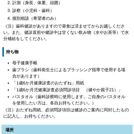
計測（身長、体重、頭囲）
診察（小児科・歯科）
個別相談（希望者のみ）
（注）歯科健診がありますので昼食は済ませてからお越しくださ
い。また、健診直前や健診中は甘くない飲み物（水やお茶等）で水
分補給をしてください。
持ち物
母子健康手帳
歯ブラシ（歯科衛生士によるブラッシング指導で使用する場
合があります）
「1歳6か月健康診査のおたずね」用紙
「1歳6か月児健康診査必須問診項目 （健やか親子21）」
バスタオル（歯科診察時に使用します。ご自身のバスタオル
を使用したい方は、各自お持ちください。）
（注）おたずね用紙、必須問診項目は健診のご案内に同封したもの
に記入し、お持ちください。
場所