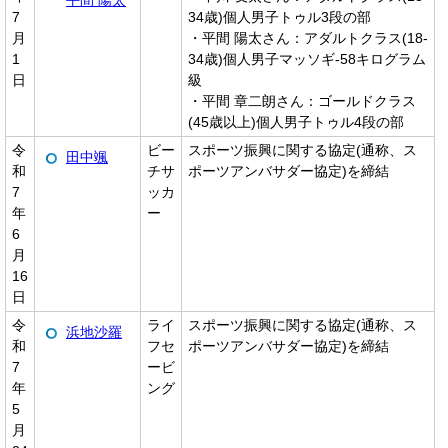
平間 陽太
7
34歳)個人男子トゥル3段の部
月
・平間 陽太さん：アダルトクラス(18-
1
34歳)個人男子マッソギ-58キログラム
日
級
・平間 章二朗さん：ゴールドクラス
(45歳以上)個人男子トゥル4段の部
令
ビー
スポーツ振興に関する協定(通称、ス
田中颯
和
チサ
ポーツアンバサダー協定)を締結
7
ッカ
年
ー
6
月
16
日
令
ライ
スポーツ振興に関する協定(通称、ス
浜地沙羅
和
フセ
ポーツアンバサダー協定)を締結
7
ービ
年
ング
5
月