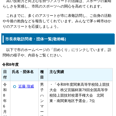
高い技術力と向上心を持つアスリートの活躍は、スポーツの素晴
らしさを実感し、市民のスポーツへの関心を高めてくれます。
これまでに、多くのアスリートが市に表敬訪問し、ご自身の活動
や今後の抱負などを報告してくれています。みんなで茅ヶ崎市ゆか
りのアスリートを応援しましょう。
市長表敬訪問者・団体一覧(敬称略)
以下で市のホームページの「日めくり」にリンクしています。訪
問時の様子や、内容をご覧ください。
令和8年度
日
氏名・団体名
種
主な実績
付
目
令
男
・「令和8年度関東高等学校陸上競技
近藤 瑠威
和
子
大会 秩父宮賜杯第79回全国高等学
8
ハ
校陸上競技対校選手権大会 北関
年
ン
東・南関東地区予選会」7位
6
マ
月
ー