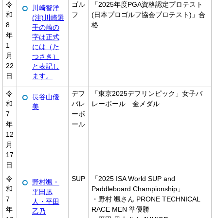
令
ゴル
「2025年度PGA資格認定プロテスト
川崎智洋
和
フ
(日本プロゴルフ協会プロテスト)」合
(注)川崎選
8
格
手の崎の
年
字は正式
1
には（た
月
つさき）
22
と表記し
日
ます。
令
デフ
「東京2025デフリンピック」女子バ
長谷山優
和
バレ
レーボール 金メダル
美
7
ーボ
年
ール
12
月
17
日
令
SUP
「2025 ISA World SUP and
野村颯・
和
Paddleboard Championship」
平田凪
7
・野村 颯さん PRONE TECHNICAL
人・平田
年
RACE MEN 準優勝
乙乃