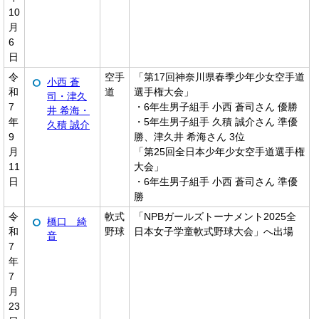
10
月
6
日
令
空手
「第17回神奈川県春季少年少女空手道
小西 蒼
和
道
選手権大会」
司・津久
7
・6年生男子組手 小西 蒼司さん 優勝
井 希海・
年
・5年生男子組手 久積 誠介さん 準優
久積 誠介
9
勝、津久井 希海さん 3位
月
「第25回全日本少年少女空手道選手権
11
大会」
日
・6年生男子組手 小西 蒼司さん 準優
勝
令
軟式
「NPBガールズトーナメント2025全
橋口 綺
和
野球
日本女子学童軟式野球大会」へ出場
音
7
年
7
月
23