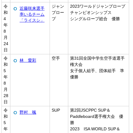
令
ジャン
2023ワールドジャンプロープ
近藤咲来選手
和
プロー
チャンピオンシップス
率いるチーム
4
プ
シングルロープ総合 優勝
「ライスシ」
年
8
月
24
日
令
空手
第31回全国中学生空手道選手
林 愛彩
和
権大会
5
女子個人組手、団体組手 準
年
優勝
8
月
28
日
令
SUP
第2回JSCPPC SUP＆
野村 颯
和
Paddleboard選手権大会 優
5
勝
年
2023 ISA WORLD SUP＆