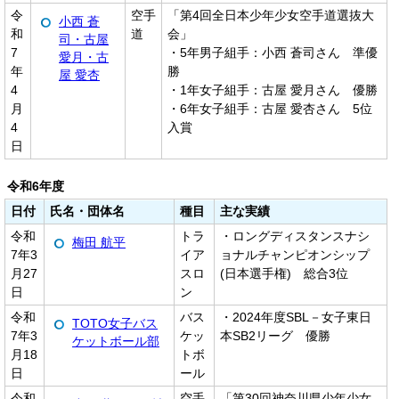
令
空手
「第4回全日本少年少女空手道選抜大
小西 蒼
和
道
会」
司・古屋
7
・5年男子組手：小西 蒼司さん 準優
愛月・古
年
勝
屋 愛杏
4
・1年女子組手：古屋 愛月さん 優勝
月
・6年女子組手：古屋 愛杏さん 5位
4
入賞
日
令和6年度
日付
氏名・団体名
種目
主な実績
令和
トラ
・ロングディスタンスナシ
梅田 航平
7年3
イア
ョナルチャンピオンシップ
月27
スロ
(日本選手権) 総合3位
日
ン
令和
バス
・2024年度SBL－女子東日
TOTO女子バス
7年3
ケッ
本SB2リーグ 優勝
ケットボール部
月18
トボ
日
ール
令和
空手
「第30回神奈川県少年少女