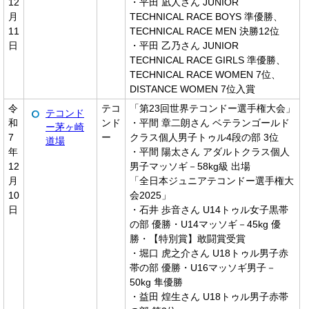
12
・平田 凪人さん JUNIOR
月
TECHNICAL RACE BOYS 準優勝、
11
TECHNICAL RACE MEN 決勝12位
日
・平田 乙乃さん JUNIOR
TECHNICAL RACE GIRLS 準優勝、
TECHNICAL RACE WOMEN 7位、
DISTANCE WOMEN 7位入賞
令
テコ
「第23回世界テコンドー選手権大会」
テコンド
和
ンド
・平間 章二朗さん ベテランゴールド
ー茅ヶ崎
7
ー
クラス個人男子トゥル4段の部 3位
道場
年
・平間 陽太さん アダルトクラス個人
12
男子マッソギ－58kg級 出場
月
「全日本ジュニアテコンドー選手権大
10
会2025」
日
・石井 歩音さん U14トゥル女子黒帯
の部 優勝・U14マッソギ－45kg 優
勝・【特別賞】敢闘賞受賞
・堀口 虎之介さん U18トゥル男子赤
帯の部 優勝・U16マッソギ男子－
50kg 隼優勝
・益田 煌生さん U18トゥル男子赤帯