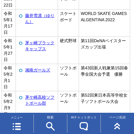
22日
令和
スケート
WORLD SKATE GAMES
藤井雪凛（ゆり
5年1
ボード
ALGENTINA 2022
ん）
月17
日
令和
硬式野球
第11回DeNAベイスター
茅ヶ崎ブラック
5年1
ズカップ出場
キャップス
月27
日
令和
ソフトボ
第43回新人戦兼第15回春
湘南ガールズ
5年2
ール
季全国大会予選 優勝
月1
日
令和
ソフトボ
第52回東日本高等学校女
茅ケ崎高校ソフ
5年2
ール
子ソフトボール大会
トボール部
月9
日
検索
AIチャットボット
ページ先頭
メニュー
令和
バスケッ
神奈川県ミニバスケット
香川ミニバスケ
5年2
トボール
ボール大会 準優勝
ットボールスポ