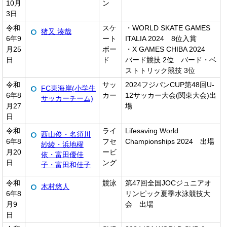
10月
ン
3日
令和
スケ
・WORLD SKATE GAMES
猪又 湊哉
6年9
ート
ITALIA 2024 8位入賞
月25
ボー
・X GAMES CHIBA 2024
日
ド
バード競技 2位 バード・ベ
ストトリック競技 3位
令和
サッ
2024フジパンCUP第48回U-
FC東海岸(小学生
6年8
カー
12サッカー大会(関東大会)出
サッカーチーム)
月27
場
日
令和
ライ
Lifesaving World
西山俊・名須川
6年8
フセ
Championships 2024 出場
紗綾・浜地櫂
月20
ービ
依・富田優佳
日
ング
子・富田和佳子
令和
競泳
第47回全国JOCジュニアオ
木村悠人
6年8
リンピック夏季水泳競技大
月9
会 出場
日