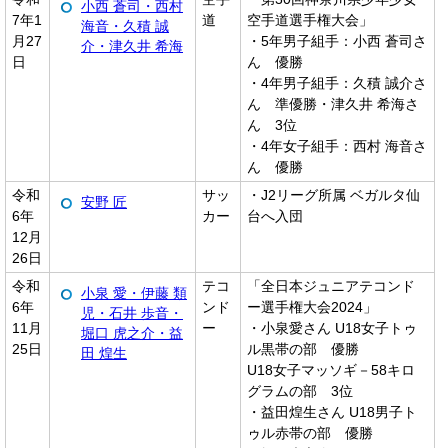
小西 蒼司・西村
7年1
道
空手道選手権大会」
海音・久積 誠
月27
・5年男子組手：小西 蒼司さ
介・津久井 希海
日
ん 優勝
・4年男子組手：久積 誠介さ
ん 準優勝・津久井 希海さ
ん 3位
・4年女子組手：西村 海音さ
ん 優勝
令和
サッ
・J2リーグ所属 ベガルタ仙
安野 匠
6年
カー
台へ入団
12月
26日
令和
テコ
「全日本ジュニアテコンド
小泉 愛・伊藤 類
6年
ンド
ー選手権大会2024」
児・石井 歩音・
11月
ー
・小泉愛さん U18女子トゥ
堀口 虎之介・益
25日
ル黒帯の部 優勝
田 煌生
U18女子マッソギ－58キロ
グラムの部 3位
・益田煌生さん U18男子ト
ゥル赤帯の部 優勝