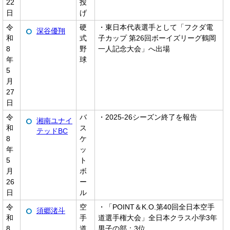
22
投
日
げ
令
硬
・東日本代表選手として「フクダ電
深谷優翔
和
式
子カップ 第26回ボーイズリーグ鶴岡
8
野
一人記念大会」へ出場
年
球
5
月
27
日
令
バ
・2025-26シーズン終了を報告
湘南ユナイ
和
ス
テッドBC
8
ケ
年
ッ
5
ト
月
ボ
26
ー
日
ル
令
空
・「POINT＆K.O.第40回全日本空手
須郷渚斗
和
手
道選手権大会」全日本クラス小学3年
8
道
男子の部：3位