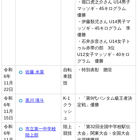
・堀口虎之介さん U14男子
マッソギ－45キログラム
優勝
・伊藤類児さん U14男子マ
ッソギ－45キログラム 準
優勝
・石井歩音さん U14女子ト
ゥル赤帯の部 3位
U12女子マッソギ－40キロ
グラム 優勝
令和
自転
・特別表彰 贈呈
佐藤 水菜
6年
車競
11月
技
22日
令和
K-1
・「第9代バンタム級王者決
黒川 瑛斗
6年
クラ
定戦」優勝
11月
ッシ
15日
ュ
令和
陸上
・「第32回全国中学校駅伝
市立第一中学校
6年
競技
大会」関東大会・全国大会
陸上部
11月
出場権獲得