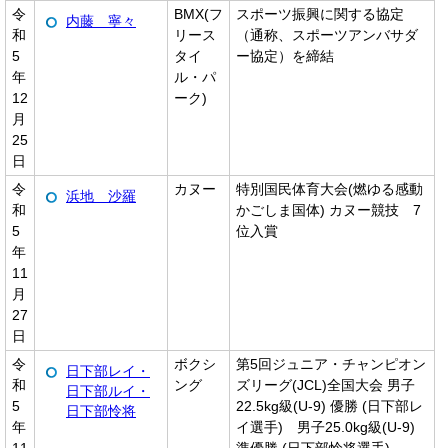
令
BMX(フ
スポーツ振興に関する協定
内藤 寧々
和
リース
（通称、スポーツアンバサダ
5
タイ
ー協定）を締結
年
ル・パ
12
ーク)
月
25
日
令
カヌー
特別国民体育大会(燃ゆる感動
浜地 沙羅
和
かごしま国体) カヌー競技 7
5
位入賞
年
11
月
27
日
令
ボクシ
第5回ジュニア・チャンピオン
日下部レイ・
和
ング
ズリーグ(JCL)全国大会 男子
日下部ルイ・
5
22.5kg級(U-9) 優勝 (日下部レ
日下部怜将
年
イ選手) 男子25.0kg級(U-9)