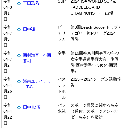
令和
SUP
2024 ISA WORLD SUP &
平田乙乃
6年8
PADDLEBOARD
月1
CHAMPIONSHIP 出場
日
令和
ビー
第3回Beach Soccerトップカ
田中颯
6年7
チサ
テゴリー強化リーグ2024
月9
ッカ
優勝
日
ー
令和
空手
第16回神奈川県春季少年少
西村海音・小西
6年7
女空手道選手権大会 準優
蒼司
月2
勝(西村選手)・3位(小西選
日
手)
令和
バス
2023～2024シーズン活動報
湘南ユナイテッ
6年4
ケッ
告
ドBC
月26
トボ
日
ール
令和
パラ
スポーツ振興に関する協定
田中 映伍
6年4
水泳
（通称、スポーツアンバサ
月22
ダー協定）を締結
日