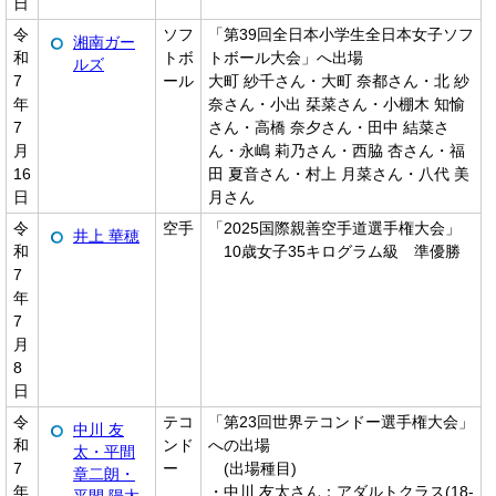
日
令
ソフ
「第39回全日本小学生全日本女子ソフ
湘南ガー
和
トボ
トボール大会」へ出場
ルズ
7
ール
大町 紗千さん・大町 奈都さん・北 紗
年
奈さん・小出 栞菜さん・小棚木 知愉
7
さん・高橋 奈夕さん・田中 結菜さ
月
ん・永嶋 莉乃さん・西脇 杏さん・福
16
田 夏音さん・村上 月菜さん・八代 美
日
月さん
令
空手
「2025国際親善空手道選手権大会」
井上 華穂
和
10歳女子35キログラム級 準優勝
7
年
7
月
8
日
令
テコ
「第23回世界テコンドー選手権大会」
中川 友
和
ンド
への出場
太・平間
7
ー
(出場種目)
章二朗・
年
・中川 友太さん：アダルトクラス(18-