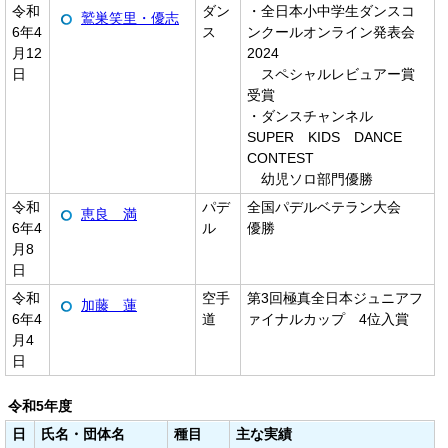
令和
ダン
・全日本小中学生ダンスコ
鷲巣笑里・優志
6年4
ス
ンクールオンライン発表会
月12
2024
日
スペシャルレビュアー賞
受賞
・ダンスチャンネル
SUPER KIDS DANCE
CONTEST
幼児ソロ部門優勝
令和
パデ
全国パデルベテラン大会
恵良 満
6年4
ル
優勝
月8
日
令和
空手
第3回極真全日本ジュニアフ
加藤 蓮
6年4
道
ァイナルカップ 4位入賞
月4
日
令和5年度
日
氏名・団体名
種目
主な実績