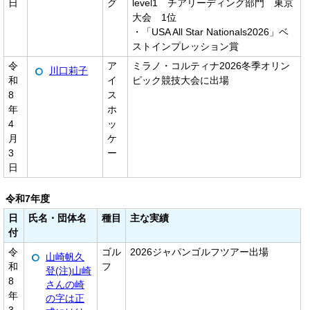
日
グ
level1 チアリーディング部門 東京
大会 1位
・「USA All Star Nationals2026」ベ
ストインプレッション賞
令
ア
ミラノ・コルティナ2026冬季オリン
川口莉子
和
イ
ピック競技大会に出場
8
ス
年
ホ
4
ッ
月
ケ
3
ー
日
令和7年度
日
氏名・団体名
種目
主な実績
付
令
ゴル
2026ジャパンゴルフツアー出場
山崎帆久
和
フ
登(注)山崎
8
さんの崎
年
の字は正