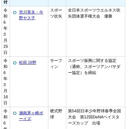
付
令
スポー
全日本スポーツウエルネス吹
市川英夫・今
和
ツ吹矢
矢団体選手権大会 優勝
野ヤス子
6
年
3
月
25
日
令
サーフ
スポーツ振興に関する協定
松田 詩野
和
ィン
（通称、スポーツアンバサダ
6
ー協定）を締結
年
3
月
16
日
令
硬式野
第54回日本少年野球春季全国
湘南茅ヶ崎ボ
和
球
大会 第12回DeNAベイスタ
ーイズ
6
ーズカップ 出場