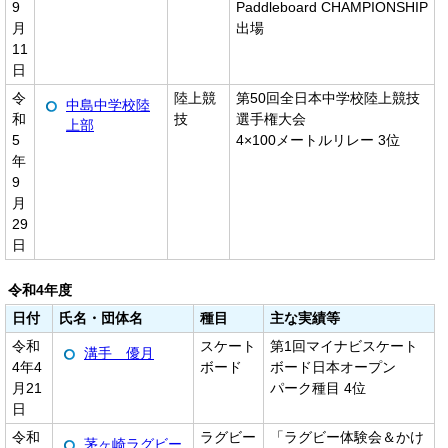
9
Paddleboard CHAMPIONSHIP
月
出場
11
日
令
陸上競
第50回全日本中学校陸上競技
中島中学校陸
和
技
選手権大会
上部
5
4×100メートルリレー 3位
年
9
月
29
日
令和4年度
日付
氏名・団体名
種目
主な実績等
令和
スケート
第1回マイナビスケート
溝手 優月
4年4
ボード
ボード日本オープン
月21
パーク種目 4位
日
令和
ラグビー
「ラグビー体験会＆かけ
茅ヶ崎ラグビー