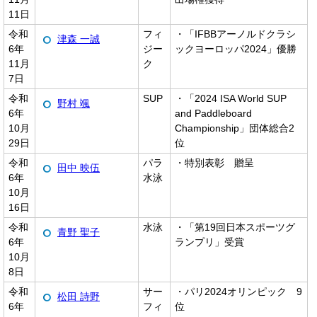
11日
令和
フィ
・「IFBBアーノルドクラシ
津森 一誠
6年
ジー
ックヨーロッパ2024」優勝
11月
ク
7日
令和
SUP
・「2024 ISA World SUP
野村 颯
6年
and Paddleboard
10月
Championship」団体総合2
29日
位
令和
パラ
・特別表彰 贈呈
田中 映伍
6年
水泳
10月
16日
令和
水泳
・「第19回日本スポーツグ
青野 聖子
6年
ランプリ」受賞
10月
8日
令和
サー
・パリ2024オリンピック 9
松田 詩野
6年
フィ
位