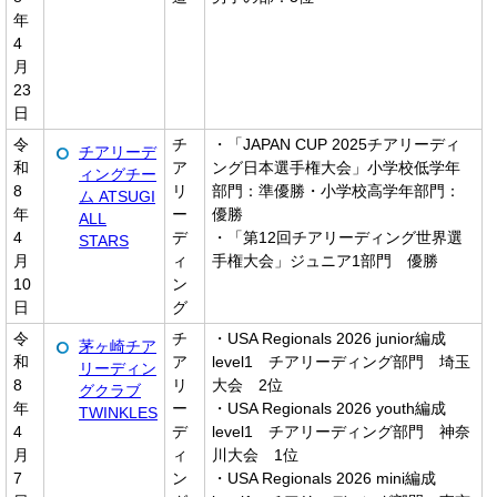
年
4
月
23
日
令
チ
・「JAPAN CUP 2025チアリーディ
チアリーデ
和
ア
ング日本選手権大会」小学校低学年
ィングチー
8
リ
部門：準優勝・小学校高学年部門：
ム ATSUGI
年
ー
優勝
ALL
4
デ
・「第12回チアリーディング世界選
STARS
月
ィ
手権大会」ジュニア1部門 優勝
10
ン
日
グ
令
チ
・USA Regionals 2026 junior編成
茅ヶ崎チア
和
ア
level1 チアリーディング部門 埼玉
リーディン
8
リ
大会 2位
グクラブ
年
ー
・USA Regionals 2026 youth編成
TWINKLES
4
デ
level1 チアリーディング部門 神奈
月
ィ
川大会 1位
7
ン
・USA Regionals 2026 mini編成