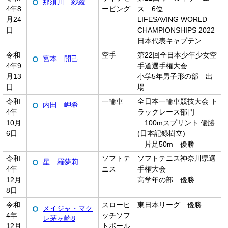
那須川 紗綾
4年8
ービング
ス 6位
月24
LIFESAVING WORLD
日
CHAMPIONSHIPS 2022
日本代表キャプテン
令和
空手
第22回全日本少年少女空
宮本 開己
4年9
手道選手権大会
月13
小学5年男子形の部 出
日
場
令和
一輪車
全日本一輪車競技大会 ト
内田 岬希
4年
ラックレース部門
10月
100mスプリント 優勝
6日
(日本記録樹立)
片足50m 優勝
令和
ソフトテ
ソフトテニス神奈川県選
星 羅夢莉
4年
ニス
手権大会
12月
高学年の部 優勝
8日
令和
スローピ
東日本リーグ 優勝
メイジャ・マク
4年
ッチソフ
レ茅ヶ崎8
12月
トボール