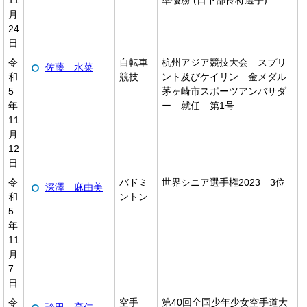
11
準優勝 (日下部怜将選手)
月
24
日
令
自転車
杭州アジア競技大会 スプリ
佐藤 水菜
和
競技
ント及びケイリン 金メダル
5
茅ヶ崎市スポーツアンバサダ
年
ー 就任 第1号
11
月
12
日
令
バドミ
世界シニア選手権2023 3位
深澤 麻由美
和
ントン
5
年
11
月
7
日
令
空手
第40回全国少年少女空手道大