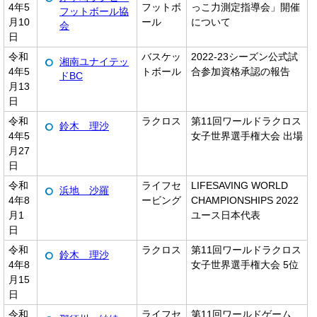
4年5
フットボ
っこ力測定指導会」開催
フットボール協
月10
ール
について
会
日
令和
バスケッ
2022-23シーズン公式試
湘南ユナイテッ
4年5
トボール
合参加資格承認の報告
ドBC
月13
日
令和
ラクロス
第11回ワールドラクロス
鈴木 理沙
4年5
女子世界選手権大会 出場
月27
日
令和
ライフセ
LIFESAVING WORLD
浜地 沙羅
4年8
ービング
CHAMPIONSHIPS 2022
月1
ユース日本代表
日
令和
ラクロス
第11回ワールドラクロス
鈴木 理沙
4年8
女子世界選手権大会 5位
月15
日
令和
ライフセ
第11回ワールドゲーム