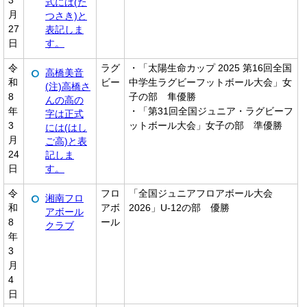
3
式には(た
月
つさき)と
27
表記しま
日
す。
令
ラグ
・「太陽生命カップ 2025 第16回全国
高橋美音
和
ビー
中学生ラグビーフットボール大会」女
(注)高橋さ
8
子の部 隼優勝
んの高の
年
・「第31回全国ジュニア・ラグビーフ
字は正式
3
ットボール大会」女子の部 準優勝
には(はし
月
ご高)と表
24
記しま
日
す。
令
フロ
「全国ジュニアフロアボール大会
湘南フロ
和
アボ
2026」U-12の部 優勝
アボール
8
ール
クラブ
年
3
月
4
日