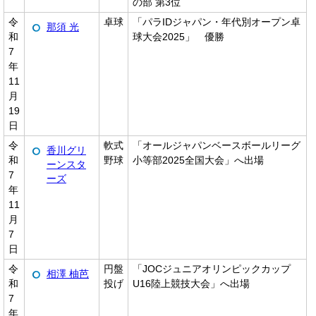
の部 第3位
令
卓球
「パラIDジャパン・年代別オープン卓
那須 光
和
球大会2025」 優勝
7
年
11
月
19
日
令
軟式
「オールジャパンベースボールリーグ
香川グリ
和
野球
小等部2025全国大会」へ出場
ーンスタ
7
ーズ
年
11
月
7
日
令
円盤
「JOCジュニアオリンピックカップ
相澤 柚芭
和
投げ
U16陸上競技大会」へ出場
7
年