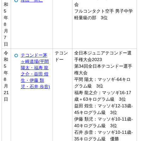
珍田 亮仁
和
会
5
フルコンタクト空手 男子中学
年
軽量級の部 3位
8
月
7
日
令
テコン
全日本ジュニアテコンドー選
テコンドー茅
和
ドー
手権大会2023
ヶ崎道場(平間
5
第34回全日本テコンドー選手
陽太・福寿 龍
年
権大会
之介・益田 煌
8
平間 陽太：マッソギ‐64キロ
生・伊藤 類
月
グラム級 3位
児・石井 歩音)
21
福寿 龍之介：マッソギ16‐17
日
歳＋63キログラム級 3位
益田 煌生：マッソギ12‐13歳‐
45キログラム級 3位
伊藤 類児：マッソギ10‐11歳‐
40キログラム級 3位
石井 歩音：マッソギ10‐11歳‐
35キログラム級 優勝