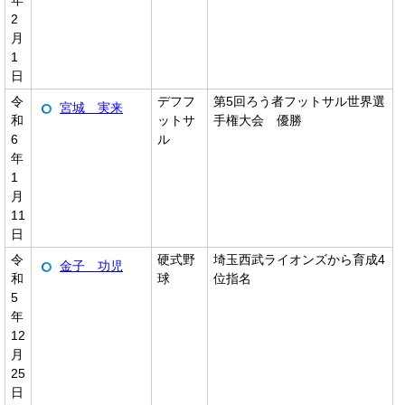
年
2
月
1
日
令
デフフ
第5回ろう者フットサル世界選
宮城 実来
和
ットサ
手権大会 優勝
6
ル
年
1
月
11
日
令
硬式野
埼玉西武ライオンズから育成4
金子 功児
和
球
位指名
5
年
12
月
25
日