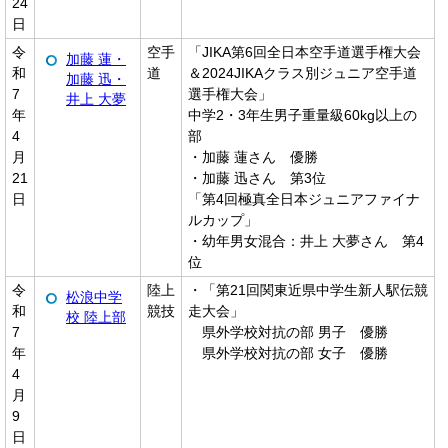
24
日
令
空手
「JIKA第6回全日本空手道選手権大会
加藤 蓮・
和
道
＆2024JIKAクラス別ジュニア空手道
加藤 迅・
7
選手権大会」
井上 大夢
年
中学2・3年生男子重量級60kg以上の
4
部
月
・加藤 蓮さん 優勝
21
・加藤 迅さん 第3位
日
「第4回極真全日本ジュニアファイナ
ルカップ」
・幼年男女混合：井上 大夢さん 第4
位
令
陸上
・「第21回関東近県中学生新人駅伝競
松浪中学
和
競技
走大会」
校 陸上部
7
県外学校対抗の部 男子 優勝
年
県外学校対抗の部 女子 優勝
4
月
9
日