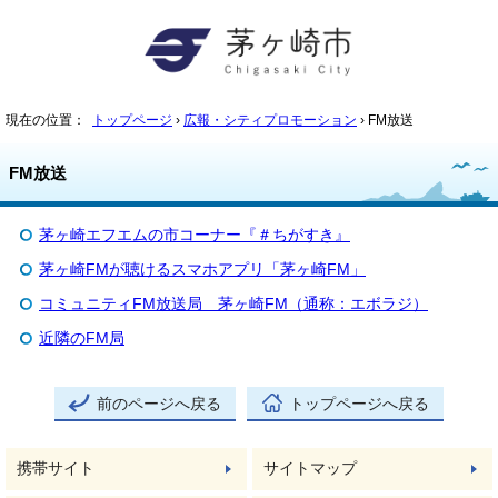
現在の位置：
トップページ
›
広報・シティプロモーション
› FM放送
FM放送
茅ヶ崎エフエムの市コーナー『＃ちがすき』
茅ヶ崎FMが聴けるスマホアプリ「茅ヶ崎FM」
コミュニティFM放送局 茅ヶ崎FM（通称：エボラジ）
近隣のFM局
前のページへ戻る
トップページへ戻る
携帯サイト
サイトマップ