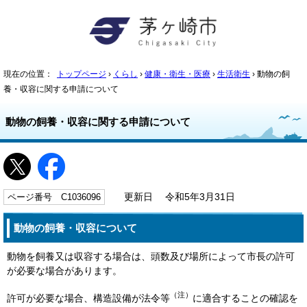
現在の位置：
トップページ
›
くらし
›
健康・衛生・医療
›
生活衛生
› 動物の飼
養・収容に関する申請について
動物の飼養・収容に関する申請について
ページ番号 C1036096
更新日 令和5年3月31日
動物の飼養・収容について
動物を飼養又は収容する場合は、頭数及び場所によって市長の許可
が必要な場合があります。
（注）
許可が必要な場合、構造設備が法令等
に適合することの確認を