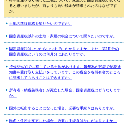
昨年家屋を取り壊した土地について、家屋の分固定資産税が安くな
ると思いましたが、前よりも高い税金が請求されたのはなぜです
か。
土地の路線価格を知りたいのですが。
固定資産税以外の土地・家屋の税金について聞きたいのですが。
固定資産税はいつからいつまでにかかりますか。また、第1期分の
固定資産税というのは何月分にあたりますか。
持分3分の1で共有している土地があります。毎年私が代表で納税通
知書を受け取り支払いをしています。この税金を各所有者のところ
に請求してもらうことはできますか。
所有者（納税義務者）が死亡した場合、固定資産税はどうなります
か。
国外に転出することになった場合、必要な手続きはありますか。
氏名・住所を変更した場合、必要な手続きはなにがありますか。