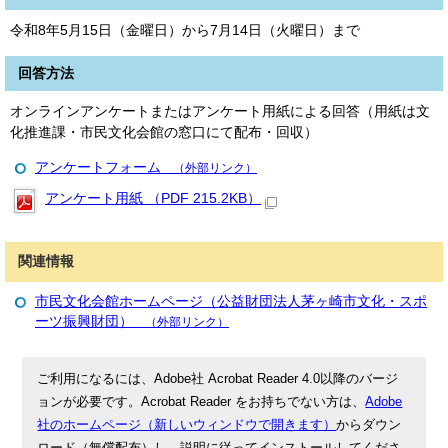
令和8年5月15日（金曜日）から7月14日（火曜日）まで
回答方法
オンラインアンケートまたはアンケート用紙による回答（用紙は文
化推進課・市民文化会館の窓口にて配布・回収）
アンケートフォーム
（外部リンク）
アンケート用紙 （PDF 215.2KB）
関連情報
市民文化会館ホームページ（公益財団法人茅ヶ崎市文化・スポ
ーツ振興財団）
（外部リンク）
ご利用になるには、Adobe社 Acrobat Reader 4.0以降のバージ
ョンが必要です。Acrobat Reader をお持ちでない方は、
Adobe
社のホームページ（新しいウィンドウで開きます）
からダウン
ロード（無償配布）し、説明に従ってインストールしてくださ