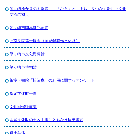
茅ヶ崎ゆかりの人物館 －「ひと」と「まち」をつなぐ新しい文化
交流の拠点
茅ヶ崎市開高健記念館
旧南湖院第一病舎（国登録有形文化財）
茅ヶ崎市文化資料館
茅ヶ崎市博物館
茶室・書院「松籟庵」の利用に関するアンケート
指定文化財一覧
文化財保護事業
埋蔵文化財の土木工事にともなう届出書式
郷土芸能