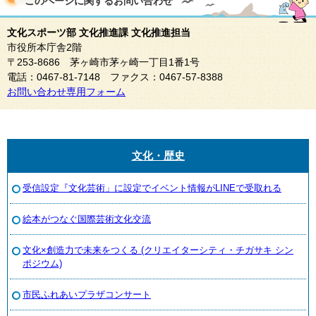
このページに関する
お問い合わせ
文化スポーツ部 文化推進課 文化推進担当
市役所本庁舎2階
〒253-8686 茅ヶ崎市茅ヶ崎一丁目1番1号
電話：0467-81-7148 ファクス：0467-57-8388
お問い合わせ専用フォーム
文化・歴史
受信設定『文化芸術」に設定でイベント情報がLINEで受取れる
絵本がつなぐ国際芸術文化交流
文化×創造力で未来をつくる (クリエイターシティ・チガサキ シン
ポジウム)
市民ふれあいプラザコンサート