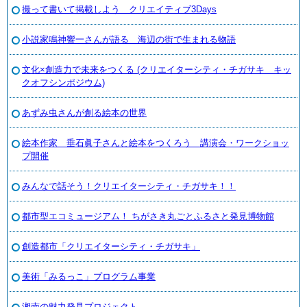
撮って書いて掲載しよう クリエイティブ3Days
小説家鳴神響一さんが語る 海辺の街で生まれる物語
文化×創造力で未来をつくる (クリエイターシティ・チガサキ キッ
クオフシンポジウム)
あずみ虫さんが創る絵本の世界
絵本作家 垂石眞子さんと絵本をつくろう 講演会・ワークショッ
プ開催
みんなで話そう！クリエイターシティ・チガサキ！！
都市型エコミュージアム！ ちがさき丸ごとふるさと発見博物館
創造都市「クリエイターシティ・チガサキ」
美術「みるっこ」プログラム事業
湘南の魅力発見プロジェクト