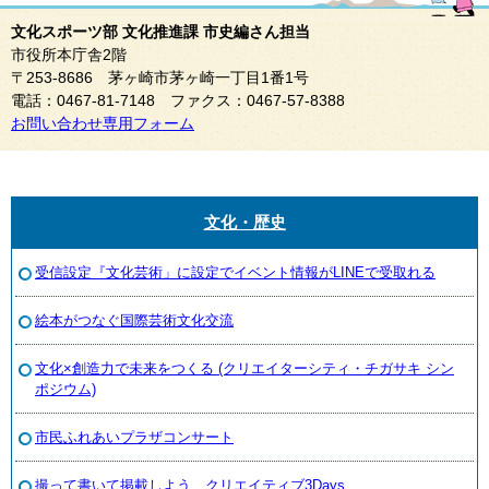
文化スポーツ部 文化推進課 市史編さん担当
市役所本庁舎2階
〒253-8686 茅ヶ崎市茅ヶ崎一丁目1番1号
電話：0467-81-7148 ファクス：0467-57-8388
お問い合わせ専用フォーム
文化・歴史
受信設定『文化芸術」に設定でイベント情報がLINEで受取れる
絵本がつなぐ国際芸術文化交流
文化×創造力で未来をつくる (クリエイターシティ・チガサキ シン
ポジウム)
市民ふれあいプラザコンサート
撮って書いて掲載しよう クリエイティブ3Days