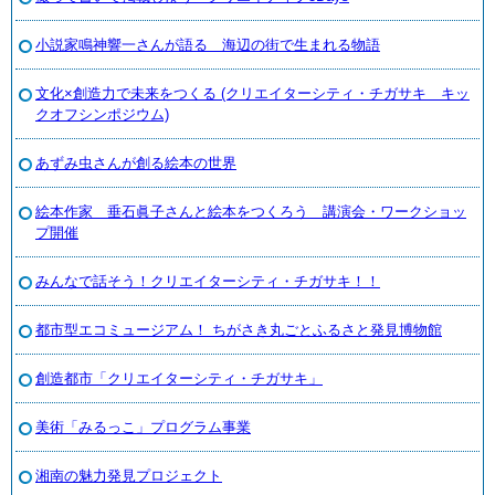
小説家鳴神響一さんが語る 海辺の街で生まれる物語
文化×創造力で未来をつくる (クリエイターシティ・チガサキ キッ
クオフシンポジウム)
あずみ虫さんが創る絵本の世界
絵本作家 垂石眞子さんと絵本をつくろう 講演会・ワークショッ
プ開催
みんなで話そう！クリエイターシティ・チガサキ！！
都市型エコミュージアム！ ちがさき丸ごとふるさと発見博物館
創造都市「クリエイターシティ・チガサキ」
美術「みるっこ」プログラム事業
湘南の魅力発見プロジェクト