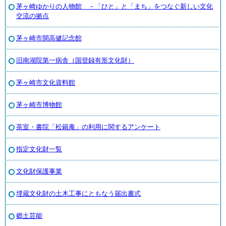
茅ヶ崎ゆかりの人物館 －「ひと」と「まち」をつなぐ新しい文化
交流の拠点
茅ヶ崎市開高健記念館
旧南湖院第一病舎（国登録有形文化財）
茅ヶ崎市文化資料館
茅ヶ崎市博物館
茶室・書院「松籟庵」の利用に関するアンケート
指定文化財一覧
文化財保護事業
埋蔵文化財の土木工事にともなう届出書式
郷土芸能