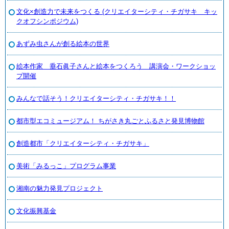
文化×創造力で未来をつくる (クリエイターシティ・チガサキ キッ
クオフシンポジウム)
あずみ虫さんが創る絵本の世界
絵本作家 垂石眞子さんと絵本をつくろう 講演会・ワークショッ
プ開催
みんなで話そう！クリエイターシティ・チガサキ！！
都市型エコミュージアム！ ちがさき丸ごとふるさと発見博物館
創造都市「クリエイターシティ・チガサキ」
美術「みるっこ」プログラム事業
湘南の魅力発見プロジェクト
文化振興基金