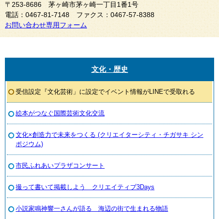
〒253-8686 茅ヶ崎市茅ヶ崎一丁目1番1号
電話：0467-81-7148 ファクス：0467-57-8388
お問い合わせ専用フォーム
文化・歴史
受信設定『文化芸術」に設定でイベント情報がLINEで受取れる
絵本がつなぐ国際芸術文化交流
文化×創造力で未来をつくる (クリエイターシティ・チガサキ シン
ポジウム)
市民ふれあいプラザコンサート
撮って書いて掲載しよう クリエイティブ3Days
小説家鳴神響一さんが語る 海辺の街で生まれる物語