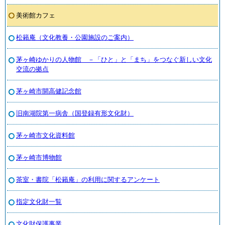
美術館カフェ
松籟庵（文化教養・公園施設のご案内）
茅ヶ崎ゆかりの人物館 －「ひと」と「まち」をつなぐ新しい文化
交流の拠点
茅ヶ崎市開高健記念館
旧南湖院第一病舎（国登録有形文化財）
茅ヶ崎市文化資料館
茅ヶ崎市博物館
茶室・書院「松籟庵」の利用に関するアンケート
指定文化財一覧
文化財保護事業