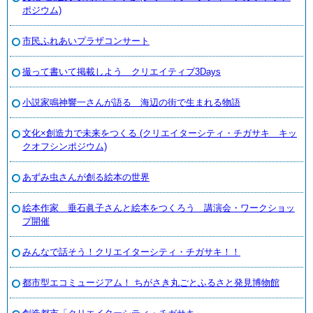
ポジウム)
市民ふれあいプラザコンサート
撮って書いて掲載しよう クリエイティブ3Days
小説家鳴神響一さんが語る 海辺の街で生まれる物語
文化×創造力で未来をつくる (クリエイターシティ・チガサキ キッ
クオフシンポジウム)
あずみ虫さんが創る絵本の世界
絵本作家 垂石眞子さんと絵本をつくろう 講演会・ワークショッ
プ開催
みんなで話そう！クリエイターシティ・チガサキ！！
都市型エコミュージアム！ ちがさき丸ごとふるさと発見博物館