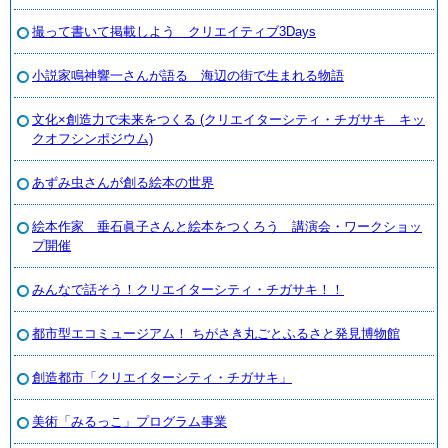
撮って書いて掲載しよう クリエイティブ3Days
小説家鳴神響一さんが語る 海辺の街で生まれる物語
文化×創造力で未来をつくる (クリエイターシティ・チガサキ キッ
クオフシンポジウム)
あずみ虫さんが創る絵本の世界
絵本作家 垂石眞子さんと絵本をつくろう 講演会・ワークショッ
プ開催
みんなで話そう！クリエイターシティ・チガサキ！！
都市型エコミュージアム！ ちがさき丸ごとふるさと発見博物館
創造都市「クリエイターシティ・チガサキ」
美術「みるっこ」プログラム事業