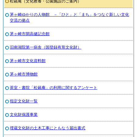
松籟庵（文化教養・公園施設のご案内）
茅ヶ崎ゆかりの人物館 －「ひと」と「まち」をつなぐ新しい文化
交流の拠点
茅ヶ崎市開高健記念館
旧南湖院第一病舎（国登録有形文化財）
茅ヶ崎市文化資料館
茅ヶ崎市博物館
茶室・書院「松籟庵」の利用に関するアンケート
指定文化財一覧
文化財保護事業
埋蔵文化財の土木工事にともなう届出書式