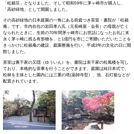
「松籟荘」となりました。そして昭和59年に茅ヶ崎市が購入し、
「高砂緑地」として開園しました。
その高砂緑地の日本庭園の一角にある前庭つき茶室・書院が「松籟
庵」です。市内在住の岩田孝八氏（元長崎屋・会長）の母親が亡く
なられたときに、生前の70年間茅ヶ崎市にお世話になったお礼に末
永く茅ヶ崎に残る有形物を、と1億円を市にご寄贈いただいたことを
きっかけに松籟庵の建設、庭園整備を行い、平成3年の文化の日に開
館しました。
茶室は裏千家の又隠（ゆういん）を、書院は表千家の松風楼を写し
ており、本格的な茶事を行うことができます。庭園は純日本式で、
松林を主体とした園内には三重の塔(薬師寺型）、池、石灯籠などが
配置されています。