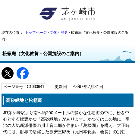
現在の位置：
トップページ
›
文化・歴史
› 松籟庵（文化教養・公園施設のご案
内）
松籟庵（文化教養・公園施設のご案内）
ページ番号 C1033641
更新日 令和7年7月31日
高砂緑地と松籟庵
JR茅ケ崎駅より南へ約200メートルの静かな住宅街の中に、松を中
心とする緑豊かな「高砂緑地」があります。かつてはこの地に、明
治の人気新派俳優の川上音二郎が住まい「萬松園」を構え、大正時
代には、財界で活躍した原安三郎氏（元日本化薬・会長）の別荘