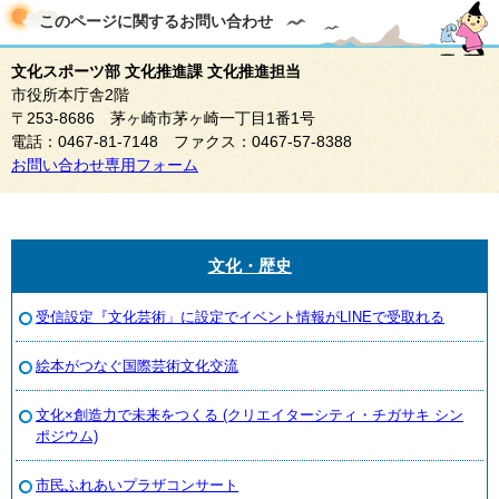
このページに関する
お問い合わせ
文化スポーツ部 文化推進課 文化推進担当
市役所本庁舎2階
〒253-8686 茅ヶ崎市茅ヶ崎一丁目1番1号
電話：0467-81-7148 ファクス：0467-57-8388
お問い合わせ専用フォーム
文化・歴史
受信設定『文化芸術」に設定でイベント情報がLINEで受取れる
絵本がつなぐ国際芸術文化交流
文化×創造力で未来をつくる (クリエイターシティ・チガサキ シン
ポジウム)
市民ふれあいプラザコンサート