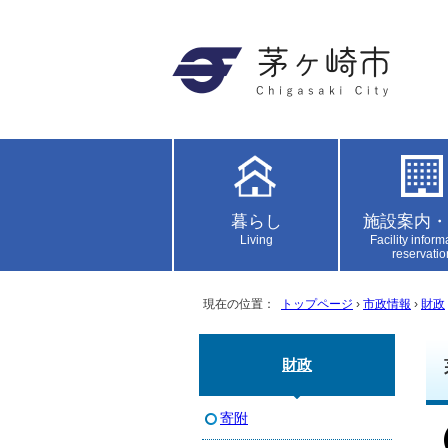
暮らし
施設案内・
Living
Facility inform
reservatio
現在の位置：
トップページ
›
市政情報
›
財政
財政
寄附