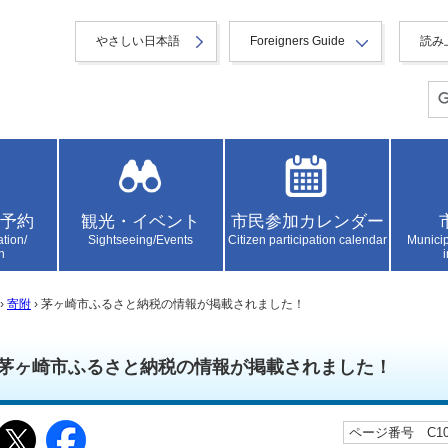
やさしい日本語
Foreigners Guide
読み
予約
観光・イベント
市民参加カレンダー
ation/
Sightseeing/Events
Citizen participation calendar
Municip
n
›
寄附
› 茅ヶ崎市ふるさと納税の情報が掲載されました！
茅ヶ崎市ふるさと納税の情報が掲載されました！
ページ番号 C106