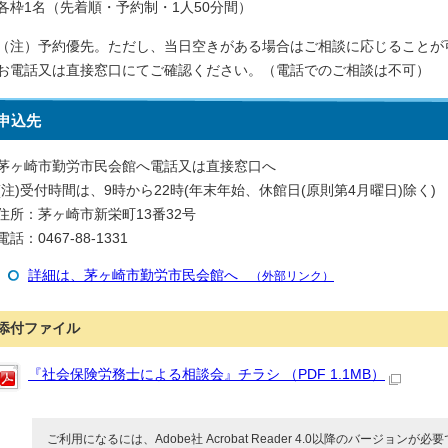
各枠1名（先着順・予約制・1人50分間）
（注）予約優先。ただし、当日空きがある場合はご相談に応じることが
お電話又は直接窓口にてご確認ください。（電話でのご相談は不可）
申込先
茅ヶ崎市勤労市民会館へ電話又は直接窓口へ
(注)受付時間は、9時から22時(年末年始、休館日(原則第4月曜日)除く)
住所：茅ヶ崎市新栄町13番32号
電話：0467-88-1331
詳細は、茅ヶ崎市勤労市民会館へ
（外部リンク）
添付ファイル
『社会保険労務士による相談会』チラシ （PDF 1.1MB）
ご利用になるには、Adobe社 Acrobat Reader 4.0以降のバージョンが必要で