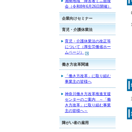
湘南地域 障害者ミニ面接
会（令和8年6月26日開催）
企業向けセミナー
育児・介護休業法
育児・介護休業法の改正等
について（厚生労働省ホー
ムページ）
働き方改革関連
「働き方改革」に取り組む
事業主の皆様へ
神奈川働き方改革推進支援
センターのご案内 ～「働
き方改革」に取り組む事業
主の皆様へ～
障がい者の雇用