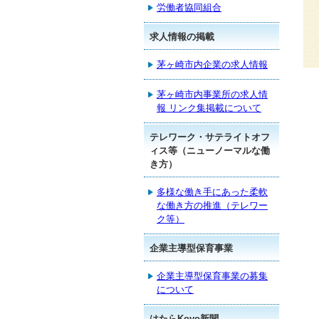
労働者協同組合
求人情報の掲載
茅ヶ崎市内企業の求人情報
茅ヶ崎市内事業所の求人情
報 リンク集掲載について
テレワーク・サテライトオフ
ィス等（ニューノーマルな働
き方）
多様な働き手にあった柔軟
な働き方の推進（テレワー
ク等）
企業主導型保育事業
企業主導型保育事業の募集
について
はたらKoyo新聞