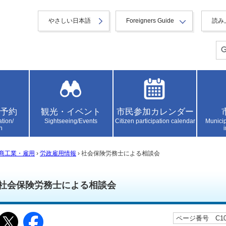
やさしい日本語
Foreigners Guide
読み
予約
観光・イベント
市民参加カレンダー
ation/
Sightseeing/Events
Citizen participation calendar
Municip
n
商工業・雇用
›
労政雇用情報
› 社会保険労務士による相談会
社会保険労務士による相談会
ページ番号 C100