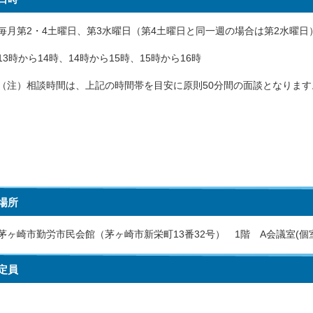
毎月第2・4土曜日、第3水曜日（第4土曜日と同一週の場合は第2水曜日
13時から14時、14時から15時、15時から16時
（注）相談時間は、上記の時間帯を目安に原則50分間の面談となります
場所
茅ヶ崎市勤労市民会館（茅ヶ崎市新栄町13番32号） 1階 A会議室(個
定員