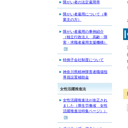
障がい者の法定雇用率
障がい者雇用について（事
業主の方）
障がい者雇用の事例紹介
（独立行政法人 高齢・障
害・求職者雇用支援機構）
特例子会社制度について
神奈川県精神障害者職場指
導員設置補助金
女性活躍推進法
女性活躍推進法が改正され
ました（厚生労働省 女性
活躍推進法特集ページ））