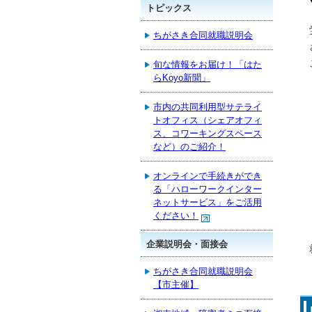
トピックス
ちがさき合同就職説明会
旬な情報をお届け！「はた
らKoyo新聞」
市内の共同利用型サテライ
トオフィス（シェアオフィ
ス、コワーキングスペース
など）のご紹介！
オンラインで手続きができ
る「ハローワークインター
ネットサービス」をご活用
ください！
企業説明会・面接会
ちがさき合同就職説明会
【市主催】