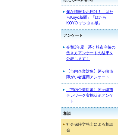
旬な情報をお届け！「はた
らKoyo新聞」『はたら
KOYO デジタル版』
アンケート
令和2年度 茅ヶ崎市今後の
働き方アンケートの結果を
公表します！
【市内企業対象】茅ヶ崎市
障がい者雇用アンケート
【市内企業対象】茅ヶ崎市
テレワーク実施状況アンケ
ート
相談
社会保険労務士による相談
会