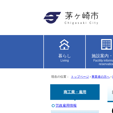
暮らし
施設案内・
Living
Facility inform
reservatio
現在の位置：
トップページ
›
事業者の方へ
›
商工業・雇用
労政雇用情報