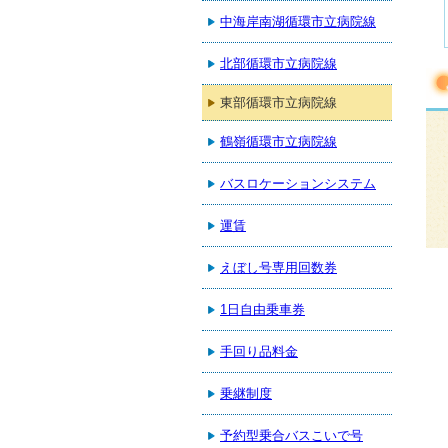
中海岸南湖循環市立病院線
北部循環市立病院線
東部循環市立病院線
鶴嶺循環市立病院線
バスロケーションシステム
運賃
えぼし号専用回数券
1日自由乗車券
手回り品料金
乗継制度
予約型乗合バスこいで号