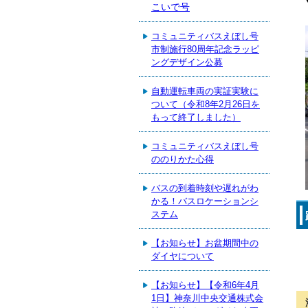
こいで号
コミュニティバスえぼし号
市制施行80周年記念ラッピ
ングデザイン公募
自動運転車両の実証実験に
ついて（令和8年2月26日を
もって終了しました）
コミュニティバスえぼし号
ののりかた心得
バスの到着時刻や遅れがわ
かる！バスロケーションシ
ステム
【お知らせ】お盆期間中の
ダイヤについて
【お知らせ】【令和6年4月
1日】神奈川中央交通株式会