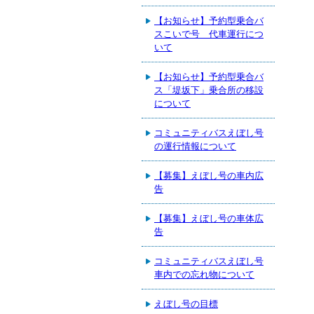
【お知らせ】予約型乗合バ
スこいで号 代車運行につ
いて
【お知らせ】予約型乗合バ
ス「堤坂下」乗合所の移設
について
コミュニティバスえぼし号
の運行情報について
【募集】えぼし号の車内広
告
【募集】えぼし号の車体広
告
コミュニティバスえぼし号
車内での忘れ物について
えぼし号の目標