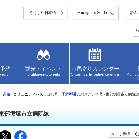
やさしい日本語
Foreigners Guide
読み
予約
観光・イベント
市民参加カレンダー
ation/
Sightseeing/Events
Citizen participation calendar
Municip
n
・道路
›
コミュニティバスえぼし号・予約型乗合バスこいで号
› 東部循環市立病院
東部循環市立病院線
ページ番号 C10