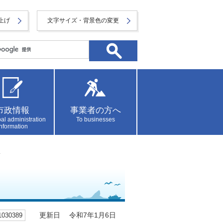
上げ
文字サイズ・背景色の変更
市政情報
事業者の方へ
al administration
To businesses
information
線
30389
更新日 令和7年1月6日