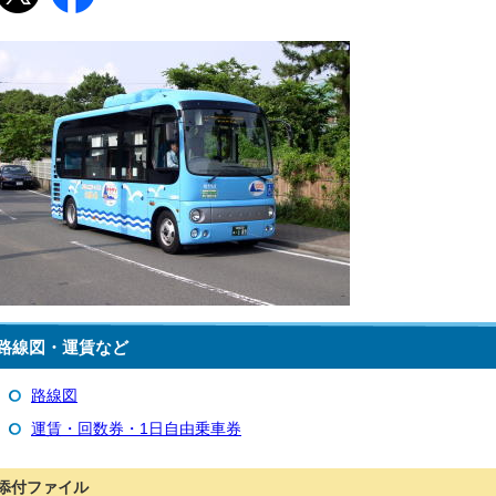
路線図・運賃など
路線図
運賃・回数券・1日自由乗車券
添付ファイル