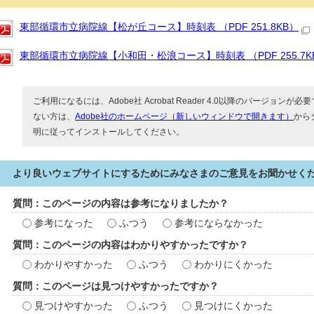
東部循環市立病院線【松が丘コース】時刻表 （PDF 251.8KB）
東部循環市立病院線【小和田・松浪コース】時刻表 （PDF 255.7K
ご利用になるには、Adobe社 Acrobat Reader 4.0以降のバージョンが必要で
ない方は、
Adobe社のホームページ（新しいウィンドウで開きます）
から
明に従ってインストールしてください。
より良いウェブサイトにするためにみなさまのご意見をお聞かせく
質問：このページの内容は参考になりましたか？
参考になった
ふつう
参考にならなかった
質問：このページの内容はわかりやすかったですか？
わかりやすかった
ふつう
わかりにくかった
質問：このページは見つけやすかったですか？
見つけやすかった
ふつう
見つけにくかった