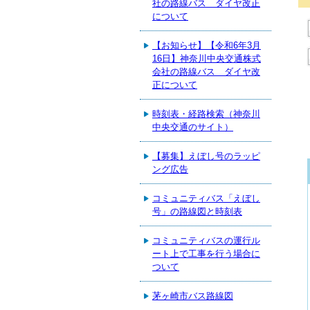
社の路線バス ダイヤ改正
について
【お知らせ】【令和6年3月
16日】神奈川中央交通株式
会社の路線バス ダイヤ改
正について
時刻表・経路検索（神奈川
中央交通のサイト）
【募集】えぼし号のラッピ
ング広告
コミュニティバス「えぼし
号」の路線図と時刻表
コミュニティバスの運行ル
ート上で工事を行う場合に
ついて
茅ヶ崎市バス路線図