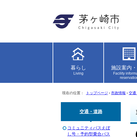
暮らし
施設案内・
Living
Facility inform
reservatio
現在の位置：
トップページ
›
市政情報
›
交通
交通・道路
コミュニティバスえぼ
し号・予約型乗合バス