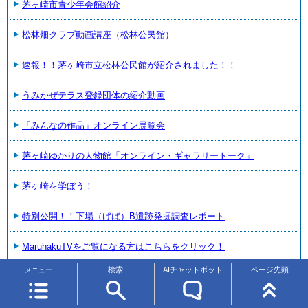
茅ヶ崎市青少年会館紹介
松林畑クラブ動画講座（松林公民館）
速報！！茅ヶ崎市立松林公民館が紹介されました！！
うみかぜテラス登録団体の紹介動画
「みんなの作品」オンライン展覧会
茅ヶ崎ゆかりの人物館「オンライン・ギャラリートーク」
茅ヶ崎を学ぼう！
特別公開！！下場（げば）B遺跡発掘調査レポート
MaruhakuTVをご覧になる方はこちらをクリック！
検索
AIチャットボット
ページ先頭
メニュー
ハーモニアスちがさき（キラリと光るちがさきの人）
ハーモニアスちがさき（飛び出す「すご技」！企業特集）