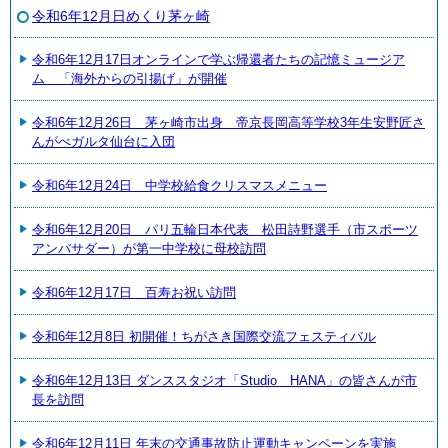
令和6年12月日めくり茅ヶ崎
令和6年12月17日オンラインで学ぶ帰還者たちの記憶ミュージア
ム 「海外からの引揚げ」が開催
令和6年12月26日 茅ヶ崎市出身 帝京長岡高等学校3年生安野匠さ
んがべガルタ仙台に入団
令和6年12月24日 中学校給食クリスマスメニュー
令和6年12月20日 パリ五輪日本代表 松田詩野選手（市スポーツ
アンバサダー）が第一中学校に母校訪問
令和6年12月17日 百寿お祝い訪問
令和6年12月8日 初開催！ちがさき国際交流フェスティバル
令和6年12月13日 ダンススタジオ「Studio HANA」の皆さんが市
長を訪問
令和6年12月11日 年末の交通事故防止運動キャンペーンを実施