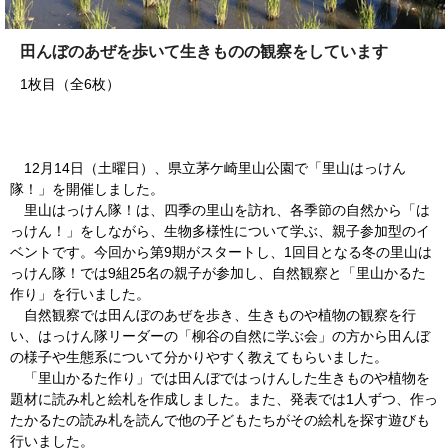
田んぼのあぜを歩いて生きものの観察をしています
1枚目（全6枚）
12月14日（土曜日）、県立茅ケ崎里山公園で「里山はっけん
隊！」を開催しました。
里山はっけん隊！は、四季の里山を訪れ、各季節の自然から「は
っけん！」をしながら、生物多様性について学ぶ、親子参加型のイ
ベントです。今回から第9期がスタートし、1回目となる冬の里山は
っけん隊！では9組25名の親子が参加し、自然観察と「里山かるた
作り」を行いました。
自然観察では田んぼのあぜを歩き、生きものや植物の観察を行
い、はっけん隊リーダーの「柳谷の自然に学ぶ会」の方から田んぼ
の様子や生態系について分かりやすく教えてもらいました。
「里山かるた作り」では田んぼではっけんした生きものや植物を
題材に読み札と絵札を作成しました。また、発表では1人ずつ、作っ
たかるたの読み札を読んで他の子どもたちがその絵札を探す遊びも
行いました。