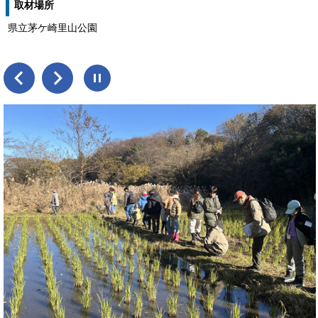
取材場所
県立茅ケ崎里山公園