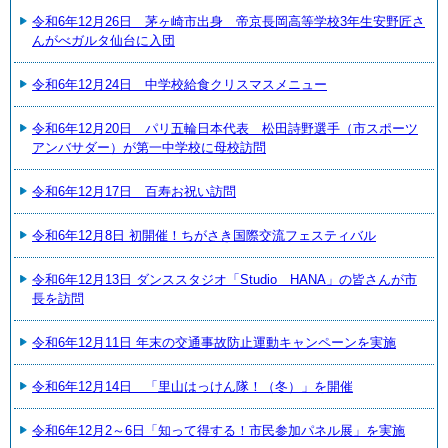
令和6年12月26日 茅ヶ崎市出身 帝京長岡高等学校3年生安野匠さ
んがべガルタ仙台に入団
令和6年12月24日 中学校給食クリスマスメニュー
令和6年12月20日 パリ五輪日本代表 松田詩野選手（市スポーツ
アンバサダー）が第一中学校に母校訪問
令和6年12月17日 百寿お祝い訪問
令和6年12月8日 初開催！ちがさき国際交流フェスティバル
令和6年12月13日 ダンススタジオ「Studio HANA」の皆さんが市
長を訪問
令和6年12月11日 年末の交通事故防止運動キャンペーンを実施
令和6年12月14日 「里山はっけん隊！（冬）」を開催
令和6年12月2～6日「知って得する！市民参加パネル展」を実施