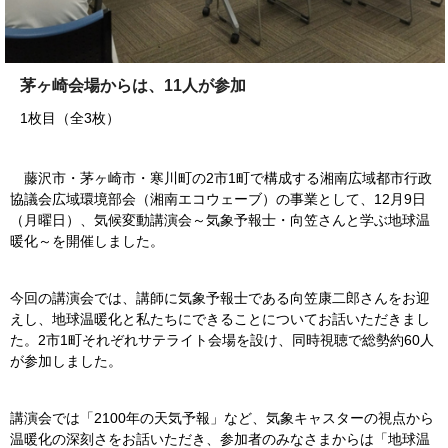
茅ヶ崎会場からは、11人が参加
1枚目（全3枚）
藤沢市・茅ヶ崎市・寒川町の2市1町で構成する湘南広域都市行政
協議会広域環境部会（湘南エコウェーブ）の事業として、12月9日
（月曜日）、気候変動講演会～気象予報士・向笠さんと学ぶ地球温
暖化～を開催しました。
今回の講演会では、講師に気象予報士である向笠康二郎さんをお迎
えし、地球温暖化と私たちにできることについてお話いただきまし
た。2市1町それぞれサテライト会場を設け、同時視聴で総勢約60人
が参加しました。
講演会では「2100年の天気予報」など、気象キャスターの視点から
温暖化の深刻さをお話いただき、参加者のみなさまからは「地球温