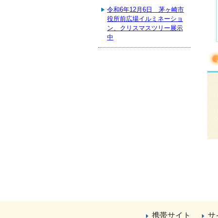
令和6年12月6日 茅ヶ崎市
役所前広場イルミネーショ
ン、クリスマスツリー展示
中
携帯サイト
サ