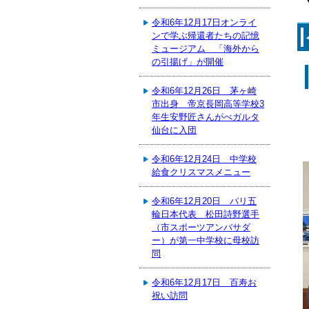
令和6年12月17日オンライ
ンで学ぶ帰還者たちの記憶
ミュージアム 「海外から
の引揚げ」が開催
令和6年12月26日 茅ヶ崎
市出身 帝京長岡高等学校3
年生安野匠さんがべガルタ
仙台に入団
令和6年12月24日 中学校
給食クリスマスメニュー
令和6年12月20日 パリ五
輪日本代表 松田詩野選手
（市スポーツアンバサダ
ー）が第一中学校に母校訪
問
令和6年12月17日 百寿お
祝い訪問