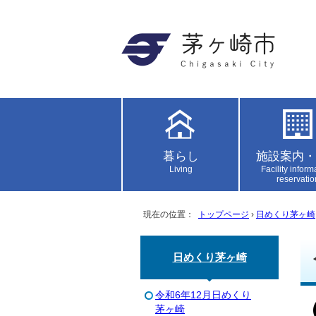
暮らし
施設案内・
Living
Facility inform
reservatio
現在の位置：
トップページ
›
日めくり茅ヶ崎
日めくり茅ヶ崎
令和6年12月日めくり
茅ヶ崎