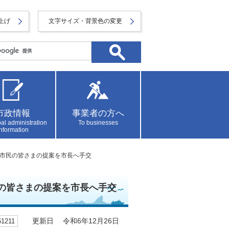
上げ
文字サイズ・背景色の変更
市政情報
事業者の方へ
al administration
To businesses
information
参加市民の皆さまの提案を市長へ手交
民の皆さまの提案を市長へ手交
1211
更新日 令和6年12月26日