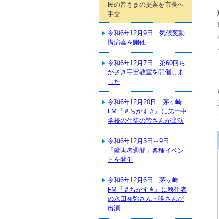
民の皆さまの提案を市長へ
手交
令和6年12月9日 気候変動
講演会を開催
令和6年12月7日 第60回ち
がさき宇宙教室を開催しま
した
令和6年12月20日 茅ヶ崎
FM『＃ちがすき』に第一中
学校の生徒の皆さんが出演
令和6年12月3日～9日
「障害者週間」各種イベン
トを開催
令和6年12月6日 茅ヶ崎
FM『＃ちがすき』に移住者
の永田祐弥さん・唯さんが
出演