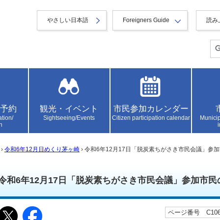
やさしい日本語
Foreigners Guide
読み
予約
観光・イベント
市民参加カレンダー
ation/
Sightseeing/Events
Citizen participation calendar
Municip
n
›
令和6年12月日めくり茅ヶ崎
› 令和6年12月17日「脱炭素ちがさき市民会議」
令和6年12月17日「脱炭素ちがさき市民会議」参加市
ページ番号 C106