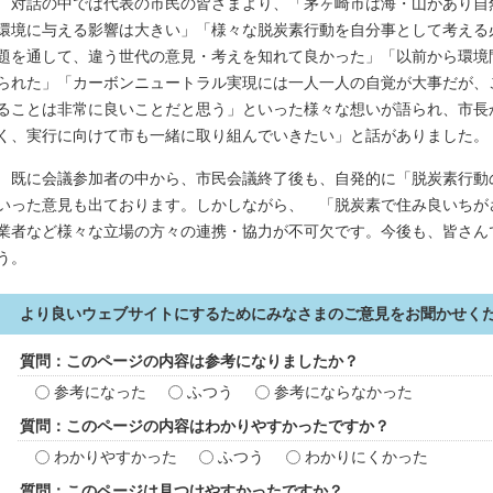
対話の中では代表の市民の皆さまより、「茅ヶ崎市は海・山があり自
環境に与える影響は大きい」「様々な脱炭素行動を自分事として考える
題を通して、違う世代の意見・考えを知れて良かった」「以前から環境
られた」「カーボンニュートラル実現には一人一人の自覚が大事だが、
ることは非常に良いことだと思う」といった様々な想いが語られ、市長
く、実行に向けて市も一緒に取り組んでいきたい」と話がありました。
既に会議参加者の中から、市民会議終了後も、自発的に「脱炭素行動
いった意見も出ております。しかしながら、 「脱炭素で住み良いちが
業者など様々な立場の方々の連携・協力が不可欠です。今後も、皆さん
う。
より良いウェブサイトにするためにみなさまのご意見をお聞かせく
質問：このページの内容は参考になりましたか？
参考になった
ふつう
参考にならなかった
質問：このページの内容はわかりやすかったですか？
わかりやすかった
ふつう
わかりにくかった
質問：このページは見つけやすかったですか？