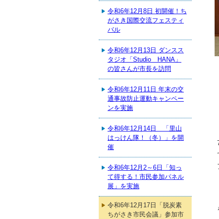
令和6年12月8日 初開催！ち
がさき国際交流フェスティ
バル
令和6年12月13日 ダンスス
タジオ「Studio HANA」
の皆さんが市長を訪問
令和6年12月11日 年末の交
通事故防止運動キャンペー
ンを実施
令和6年12月14日 「里山
はっけん隊！（冬）」を開
催
令和6年12月2～6日「知っ
て得する！市民参加パネル
展」を実施
令和6年12月17日「脱炭素
ちがさき市民会議」参加市