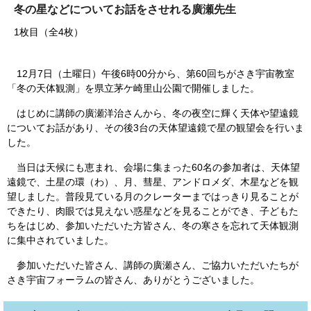
冬の星などについてお話をさせれる廣瀬先生
1枚目（全4枚）
12月7日（土曜日）午後6時00分から、第60回ちがさき宇宙教室
「冬の天体観測」を県立茅ケ崎里山公園で開催しました。
はじめに講師の廣瀬洋治さんから、冬の夜空に輝く天体や望遠鏡
についてお話があり、その後3台の天体望遠鏡で星の観望会を行いま
した。
当日は天候にも恵まれ、会場に集まった60名の参加者は、天体望
遠鏡で、土星の環（わ）、月、彗星、アンドロメダ、木星などを観
望しました。普段見ている月のクレーターまではっきり見ることが
できたり、肉眼では見えない惑星などを見ることができ、子どもた
ちをはじめ、参加いただいた方皆さん、冬の寒さを忘れて天体観測
に集中されていました。
参加いただいた皆さん、講師の廣瀬さん、ご協力いただいたちが
さき宇宙フォーラムの皆さん、ありがとうございました。