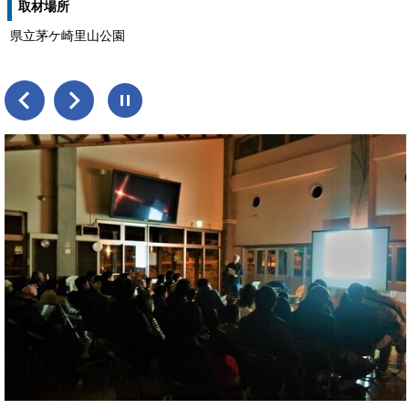
取材場所
県立茅ケ崎里山公園