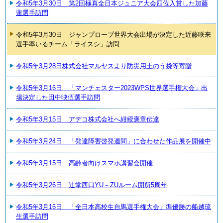
令和5年3月30日 第2回極真全日本ジュニア大会四位入賞した加藤
蓮選手訪問
令和5年3月30日 ジャンプロープ世界大会出場が決定した近藤咲来
選手率いるチーム「ライスシ」訪問
令和5年3月28日株式会社マルヤスより防災用土のう袋等寄贈
令和5年3月16日 「マンチェスター2023WPS世界選手権大会」出
場決定した田中映伍選手訪問
令和5年3月15日 アデコ株式会社へ紺綬褒章伝達
令和5年3月24日 「発達障害啓発週間」に合わせた作品展を開催中
令和5年3月15日 高齢者向けスマホ講習会開催
令和5年3月26日 辻堂西口YU－ZUルーム開所5周年
令和5年3月16日 「全日本高校生自馬選手権大会」準優勝の船越琉
生選手訪問