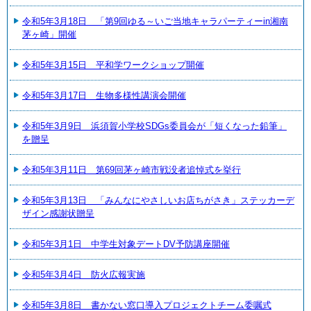
令和5年3月18日 「第9回ゆる～いご当地キャラパーティーin湘南
茅ヶ崎」開催
令和5年3月15日 平和学ワークショップ開催
令和5年3月17日 生物多様性講演会開催
令和5年3月9日 浜須賀小学校SDGs委員会が「短くなった鉛筆」
を贈呈
令和5年3月11日 第69回茅ヶ崎市戦没者追悼式を挙行
令和5年3月13日 「みんなにやさしいお店ちがさき」ステッカーデ
ザイン感謝状贈呈
令和5年3月1日 中学生対象デートDV予防講座開催
令和5年3月4日 防火広報実施
令和5年3月8日 書かない窓口導入プロジェクトチーム委嘱式