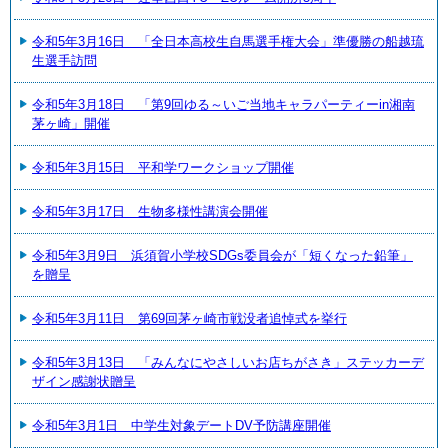
令和5年3月16日 「全日本高校生自馬選手権大会」準優勝の船越琉
生選手訪問
令和5年3月18日 「第9回ゆる～いご当地キャラパーティーin湘南
茅ヶ崎」開催
令和5年3月15日 平和学ワークショップ開催
令和5年3月17日 生物多様性講演会開催
令和5年3月9日 浜須賀小学校SDGs委員会が「短くなった鉛筆」
を贈呈
令和5年3月11日 第69回茅ヶ崎市戦没者追悼式を挙行
令和5年3月13日 「みんなにやさしいお店ちがさき」ステッカーデ
ザイン感謝状贈呈
令和5年3月1日 中学生対象デートDV予防講座開催