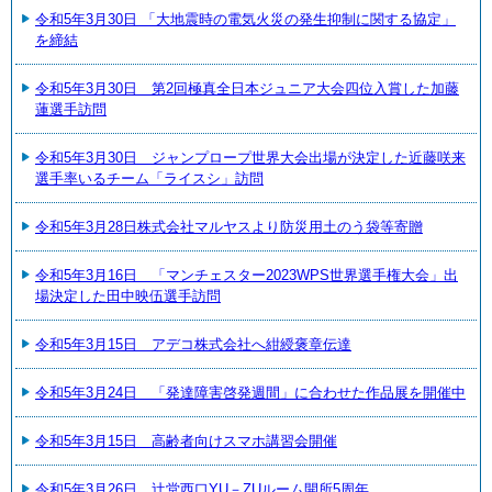
令和5年3月30日 「大地震時の電気火災の発生抑制に関する協定」
を締結
令和5年3月30日 第2回極真全日本ジュニア大会四位入賞した加藤
蓮選手訪問
令和5年3月30日 ジャンプロープ世界大会出場が決定した近藤咲来
選手率いるチーム「ライスシ」訪問
令和5年3月28日株式会社マルヤスより防災用土のう袋等寄贈
令和5年3月16日 「マンチェスター2023WPS世界選手権大会」出
場決定した田中映伍選手訪問
令和5年3月15日 アデコ株式会社へ紺綬褒章伝達
令和5年3月24日 「発達障害啓発週間」に合わせた作品展を開催中
令和5年3月15日 高齢者向けスマホ講習会開催
令和5年3月26日 辻堂西口YU－ZUルーム開所5周年