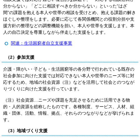
分からない」「どこに相談すべきか分からない」といった“はざ
間”の課題を抱える本人や世帯の相談を受けとめ、抱える課題の解き
ほぐしや整理をします。必要に応じて各関係機関との役割分担や支
援方針の整理などの調整機能を担い、本人や世帯を支援します。本
人の自己決定を尊重しながら伴走した支援をします。
関連：生活困窮者自立支援事業
（2）参加支援
介護・障がい・子ども・生活困窮等の各分野で行われている既存の
社会参加に向けた支援では対応できない本人や世帯のニーズ等に対
応するため、地域の社会資源（注）などを活用して社会とのつなが
りづくりに向けた支援を行っています。
（注）社会資源…ニーズや課題を充足させるために活用できる物
的・人的資源を総称したものです。各種制度、サービス、人材、組
織・団体、活動、情報、拠点、それらのつながりなどが挙げられま
す。
（3）地域づくり支援